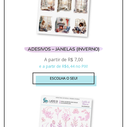
ser
escolhidas
na
página
do
produto
ADESIVOS – JANELAS (INVERNO)
A partir de
R$
7,00
e a partir de R$6,44 no PIX!
ESCOLHA O SEU!
Este
produto
tem
várias
variantes.
As
opções