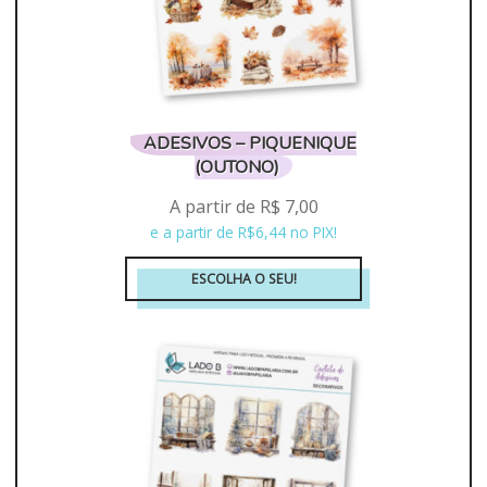
na
página
do
produto
ADESIVOS – PIQUENIQUE
(OUTONO)
A partir de
R$
7,00
e a partir de R$6,44 no PIX!
ESCOLHA O SEU!
Este
produto
tem
várias
variantes.
As
opções
podem