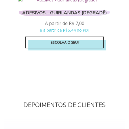
variantes.
As
ADESIVOS – GUIRLANDAS (DEGRADÊ)
opções
A partir de
R$
7,00
podem
e a partir de R$6,44 no PIX!
ser
escolhidas
ESCOLHA O SEU!
na
página
Este
do
produto
produto
tem
várias
variantes.
As
opções
podem
ser
DEPOIMENTOS DE CLIENTES
escolhidas
na
página
do