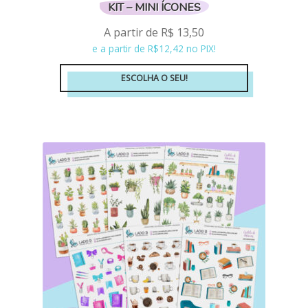
KIT – MINI ÍCONES
A partir de
R$
13,50
e a partir de R$12,42 no PIX!
ESCOLHA O SEU!
Este
produto
tem
várias
variantes.
As
opções
podem
ser
escolhidas
na
página
do
produto