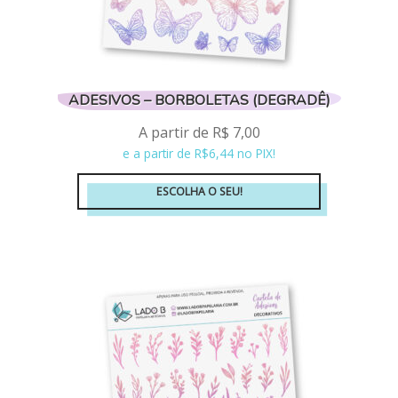
ADESIVOS – BORBOLETAS (DEGRADÊ)
A partir de
R$
7,00
e a partir de R$6,44 no PIX!
ESCOLHA O SEU!
Este
produto
tem
várias
variantes.
As
opções
podem
ser
escolhidas