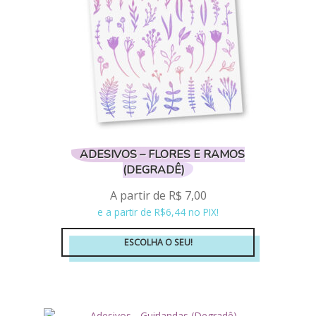
na
página
do
produto
ADESIVOS – FLORES E RAMOS
(DEGRADÊ)
A partir de
R$
7,00
e a partir de R$6,44 no PIX!
ESCOLHA O SEU!
Este
produto
tem
várias