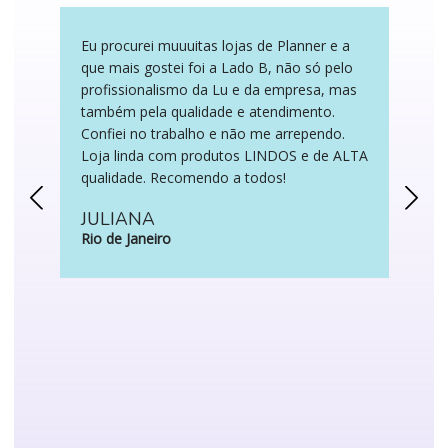
produto
Eu procurei muuuitas lojas de Planner e a
F
que mais gostei foi a Lado B, não só pelo
n
profissionalismo da Lu e da empresa, mas
q
também pela qualidade e atendimento.
a
Confiei no trabalho e não me arrependo.
a
Loja linda com produtos LINDOS e de ALTA
e
qualidade. Recomendo a todos!
v
q
JULIANA
t
Rio de Janeiro
s
v
A