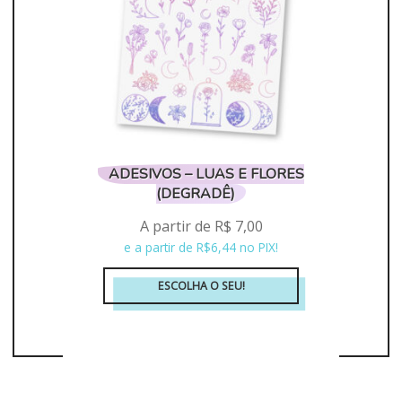
podem
ser
escolhidas
na
página
do
produto
ADESIVOS – LUAS E FLORES
(DEGRADÊ)
A partir de
R$
7,00
e a partir de R$6,44 no PIX!
ESCOLHA O SEU!
Este
produto
tem
várias
variantes.