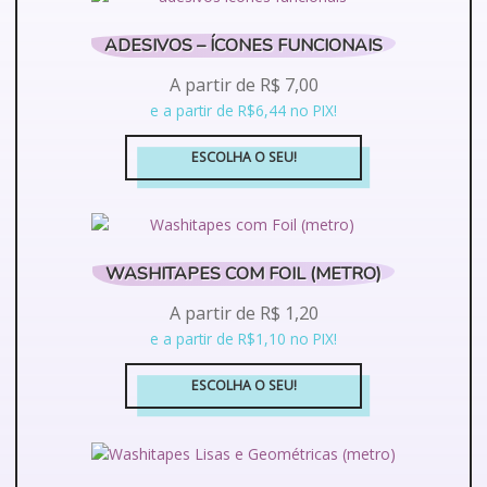
ADESIVOS – ÍCONES FUNCIONAIS
A partir de
R$
7,00
e a partir de R$6,44 no PIX!
ESCOLHA O SEU!
Este
produto
tem
várias
WASHITAPES COM FOIL (METRO)
variantes.
A partir de
R$
1,20
As
opções
e a partir de R$1,10 no PIX!
podem
ser
ESCOLHA O SEU!
escolhidas
Este
na
produto
página
tem
do