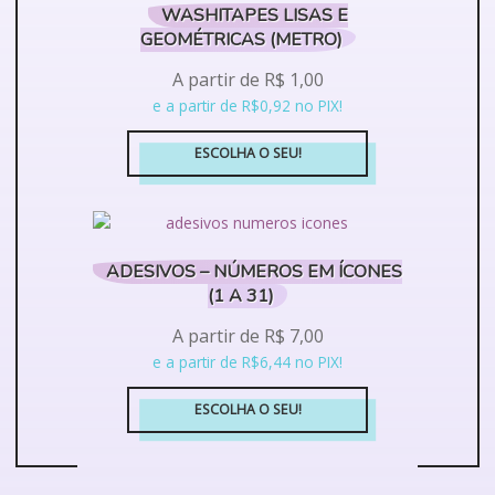
várias
WASHITAPES LISAS E
produto
variantes.
GEOMÉTRICAS (METRO)
As
A partir de
R$
1,00
opções
podem
e a partir de R$0,92 no PIX!
ser
escolhidas
ESCOLHA O SEU!
na
Este
página
produto
do
tem
produto
várias
ADESIVOS – NÚMEROS EM ÍCONES
variantes.
(1 A 31)
As
A partir de
R$
7,00
opções
podem
e a partir de R$6,44 no PIX!
ser
escolhidas
ESCOLHA O SEU!
na
Este
página
produto
do