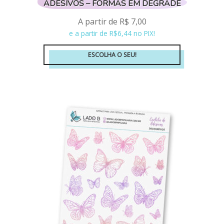
ADESIVOS – FORMAS EM DEGRADÊ
A partir de
R$
7,00
e a partir de R$6,44 no PIX!
ESCOLHA O SEU!
Este
produto
tem
várias
variantes.
As
opções
podem
ser
escolhidas
na
página
do
produto