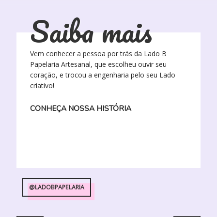
tem
produto
várias
Saiba mais
variantes.
As
opções
podem
Vem conhecer a pessoa por trás da Lado B
ser
Papelaria Artesanal, que escolheu ouvir seu
escolhidas
coração, e trocou a engenharia pelo seu Lado
na
criativo!
página
do
CONHEÇA NOSSA HISTÓRIA
produto
@LADOBPAPELARIA