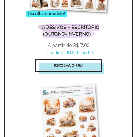
ADESIVOS – ESCRITÓRIO
(OUTONO-INVERNO)
A partir de
R$
7,00
e a partir de R$6,44 no PIX!
ESCOLHA O SEU!
Este
produto
tem
várias
variantes.
As
opções
podem
ser
escolhidas