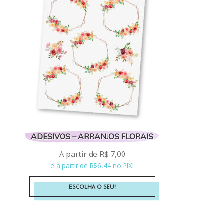
ADESIVOS – ARRANJOS FLORAIS
A partir de
R$
7,00
e a partir de R$6,44 no PIX!
ESCOLHA O SEU!
Este
produto