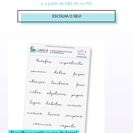
e a partir de R$6,44 no PIX!
ESCOLHA O SEU!
Este
produto
tem
várias
variantes.
As
opções
podem
ser
escolhidas
na
página
do
produto