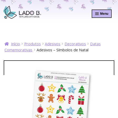
Pular
Pular
para
para
Menu
navegação
o
conteúdo
Início
Produtos
Adesivos
Decorativos
Datas
Comemorativas
Adesivos – Símbolos de Natal