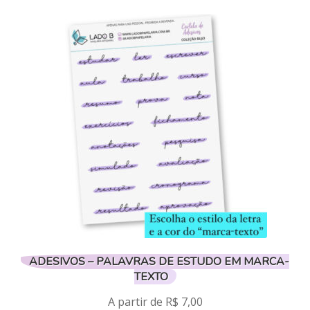
tem
várias
variantes.
As
opções
podem
ser
escolhidas
na
página
do
produto
ADESIVOS – PALAVRAS DE ESTUDO EM MARCA-
TEXTO
A partir de
R$
7,00