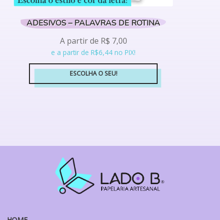
ADESIVOS – PALAVRAS DE ROTINA
A partir de
R$
7,00
e a partir de R$6,44 no PIX!
ESCOLHA O SEU!
Este
produto
tem
várias
variantes.
As
opções
podem
ser
escolhidas
na
página
do
HOME