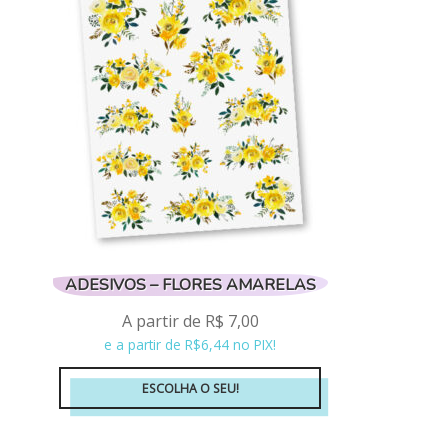
ADESIVOS – FLORES AMARELAS
A partir de
R$
7,00
e a partir de R$6,44 no PIX!
ESCOLHA O SEU!
Este
produto