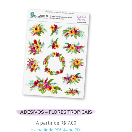
tem
várias
variantes.
As
opções
podem
ser
escolhidas
na
página
do
produto
ADESIVOS – FLORES TROPICAIS
A partir de
R$
7,00
e a partir de R$6,44 no PIX!