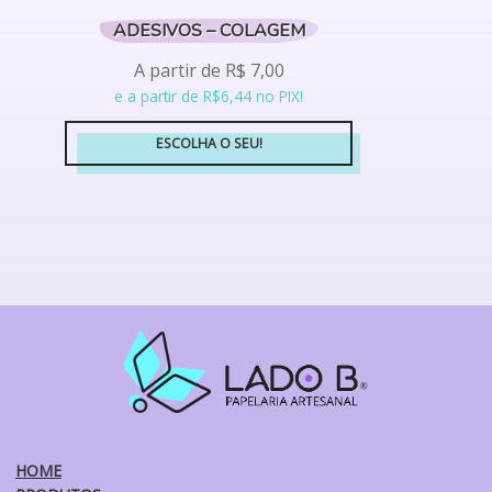
ADESIVOS – COLAGEM
A partir de
R$
7,00
e a partir de R$6,44 no PIX!
ESCOLHA O SEU!
Este
produto
tem
várias
variantes.
As
opções
podem
ser
escolhidas
na
página
do
HOME