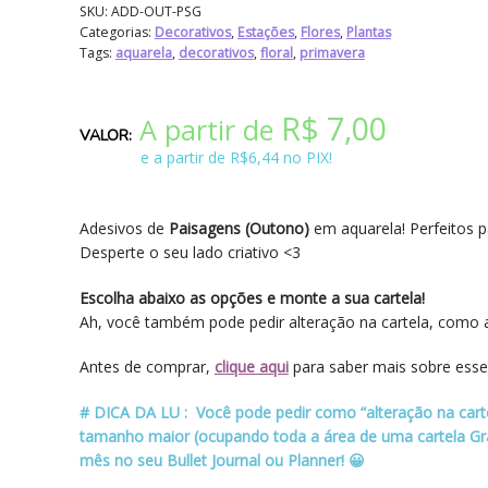
SKU:
ADD-OUT-PSG
Categorias:
Decorativos
,
Estações
,
Flores
,
Plantas
Tags:
aquarela
,
decorativos
,
floral
,
primavera
R$
7,00
A partir de
e a partir de R$6,44 no PIX!
Adesivos de
Paisagens (Outono)
em aquarela! Perfeitos pa
Desperte o seu lado criativo <3
Escolha abaixo as opções e monte a sua cartela!
Ah, você também pode pedir alteração na cartela, como a
Antes de comprar,
clique aqui
para saber mais sobre esse
# DICA DA LU : Você pode pedir como “alteração na cart
tamanho maior (ocupando toda a área de uma cartela Gran
mês no seu Bullet Journal ou Planner! 😀