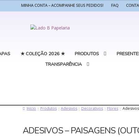
MINHA CONTA – ACOMPANHE SEUS PEDIDOS!
FAQ
CONT
Pular
Pular
para
para
navegação
o
conteúdo
APAS
★ COLEÇÃO 2026 ★
PRODUTOS
PRESENTE
TRANSPARÊNCIA
Início
Produtos
Adesivos
Decorativos
Flores
Adesivos
ADESIVOS – PAISAGENS (OU