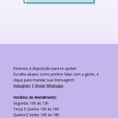
Este
produto
tem
várias
variantes.
As
opções
podem
ser
escolhidas
na
página
do
Estamos à disposição para te ajudar!
produto
Escolha abaixo como prefere falar com a gente, e
clique para mandar sua mensagem!
Instagram
|
Enviar Whatsapp
Horários de Atendimento
Segunda: 10h às 13h
Terça E Quinta: 10h às 16h
Quarta E Sexta: 10h às 18h