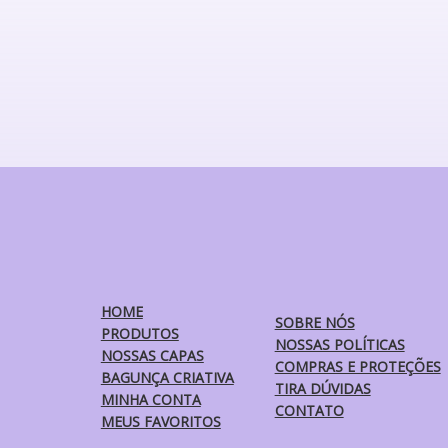
produto
tem
várias
variantes.
As
opções
podem
ser
escolhidas
na
página
do
produto
HOME
SOBRE NÓS
PRODUTOS
NOSSAS POLÍTICAS
NOSSAS CAPAS
COMPRAS E PROTEÇÕES
BAGUNÇA CRIATIVA
TIRA DÚVIDAS
MINHA CONTA
CONTATO
MEUS FAVORITOS