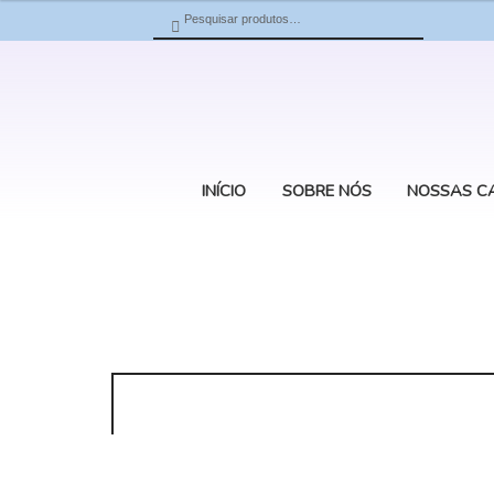
Pesquisar
Pesquisar
por:
INÍCIO
SOBRE NÓS
NOSSAS C