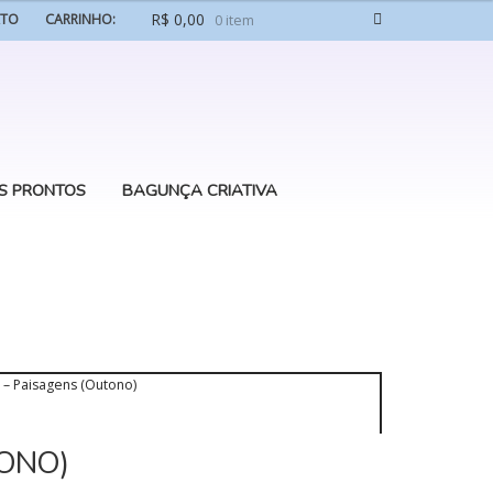
R$
0,00
ATO
CARRINHO:
0 item
S PRONTOS
BAGUNÇA CRIATIVA
 – Paisagens (Outono)
TONO)