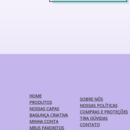
Este
produto
tem
várias
variantes.
As
opções
podem
ser
escolhidas
na
página
do
produto
HOME
SOBRE NÓS
PRODUTOS
NOSSAS POLÍTICAS
NOSSAS CAPAS
COMPRAS E PROTEÇÕES
BAGUNÇA CRIATIVA
TIRA DÚVIDAS
MINHA CONTA
CONTATO
MEUS FAVORITOS