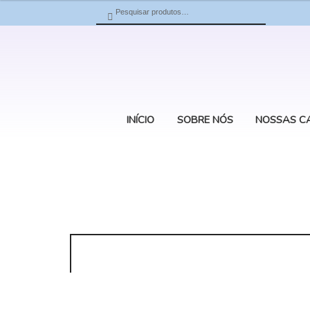
Pesquisar
Pesquisar
por:
INÍCIO
SOBRE NÓS
NOSSAS C