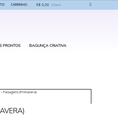
R$
0,00
ATO
CARRINHO:
0 item
S PRONTOS
BAGUNÇA CRIATIVA
 – Paisagens (Primavera)
MAVERA)