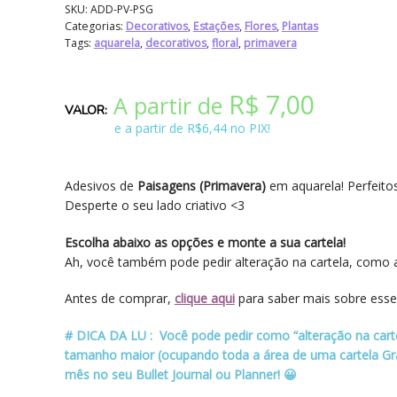
SKU:
ADD-PV-PSG
Categorias:
Decorativos
,
Estações
,
Flores
,
Plantas
Tags:
aquarela
,
decorativos
,
floral
,
primavera
R$
7,00
A partir de
e a partir de R$6,44 no PIX!
Adesivos de
Paisagens (Primavera)
em aquarela! Perfeitos
Desperte o seu lado criativo <3
Escolha abaixo as opções e monte a sua cartela!
Ah, você também pode pedir alteração na cartela, como a
Antes de comprar,
clique aqui
para saber mais sobre esse
# DICA DA LU : Você pode pedir como “alteração na cart
tamanho maior (ocupando toda a área de uma cartela Gran
mês no seu Bullet Journal ou Planner! 😀