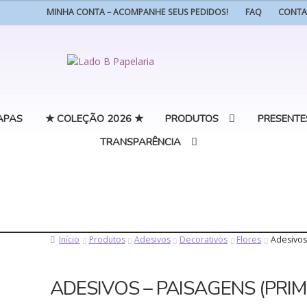
MINHA CONTA – ACOMPANHE SEUS PEDIDOS!
FAQ
CONT
Pular
Pular
para
para
navegação
o
conteúdo
APAS
★ COLEÇÃO 2026 ★
PRODUTOS
PRESENTE
TRANSPARÊNCIA
Início
Produtos
Adesivos
Decorativos
Flores
Adesivos
ADESIVOS – PAISAGENS (PRI