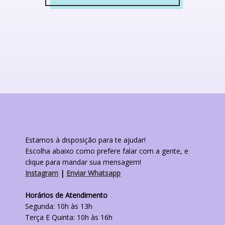
Este
produto
tem
várias
variantes.
As
opções
podem
ser
escolhidas
na
página
do
produto
Estamos à disposição para te ajudar!
Escolha abaixo como prefere falar com a gente, e
clique para mandar sua mensagem!
Instagram
|
Enviar Whatsapp
Horários de Atendimento
Segunda: 10h às 13h
Terça E Quinta: 10h às 16h