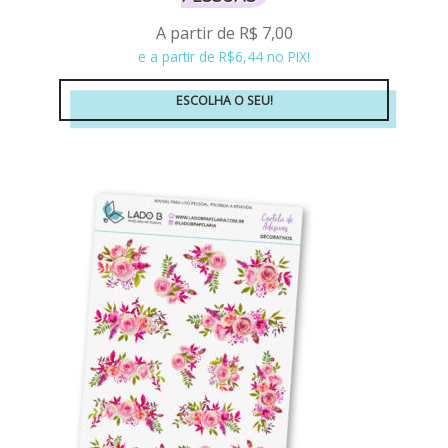
A partir de
R$
7,00
e a partir de R$6,44 no PIX!
ESCOLHA O SEU!
Este
produto
tem
várias
variantes.
As
opções
podem
ser
escolhidas
na
página
do
produto