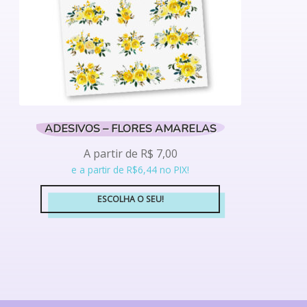
na
página
do
produto
ADESIVOS – FLORES AMARELAS
A partir de
R$
7,00
e a partir de R$6,44 no PIX!
ESCOLHA O SEU!
Este
produto
tem
várias
variantes.
As