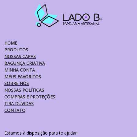
opções
podem
ser
escolhidas
na
página
do
HOME
produto
PRODUTOS
NOSSAS CAPAS
BAGUNÇA CRIATIVA
MINHA CONTA
MEUS FAVORITOS
SOBRE NÓS
NOSSAS POLÍTICAS
COMPRAS E PROTEÇÕES
TIRA DÚVIDAS
CONTATO
Estamos à disposição para te ajudar!