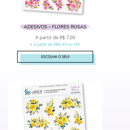
ADESIVOS – FLORES ROSAS
A partir de
R$
7,00
e a partir de R$6,44 no PIX!
ESCOLHA O SEU!
Este
produto
tem
várias
variantes.
As
opções
podem
ser
escolhidas