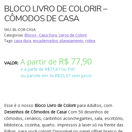
BLOCO LIVRO DE COLORIR –
CÔMODOS DE CASA
SKU:
BL-COR-CASA
Categorias:
Blocos - Capa Dura
,
Livros de Colorir
Tags:
capa dura
,
encadernados
,
planejamento
,
rotina
R$
77,90
A partir de
e a partir de R$71,67 no PIX!
ou parcele em 3x R$25,97 sem juros!
Esse é o nosso
Bloco Livro de Colorir
para Adultos, com
Desenhos de Cômodos de Casa
! Com 50 desenhos de
cômodos, cenários, cantinhos aconchegantes, sala, escritório,
biblioteca, cozinha, quarto.. impressos à laser só na frente das
folhas, para você colorir! Disponível no papel offset branco de