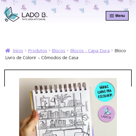
Pular
Pular
para
para
Menu
navegação
o
conteúdo
Início
Produtos
Blocos
Blocos - Capa Dura
Bloco
Livro de Colorir – Cômodos de Casa