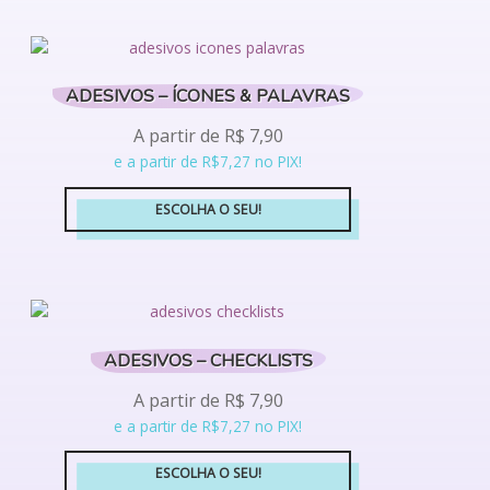
produto
tem
várias
variantes.
ADESIVOS – ÍCONES & PALAVRAS
As
opções
A partir de
R$
7,90
podem
e a partir de R$7,27 no PIX!
ser
escolhidas
ESCOLHA O SEU!
na
Este
página
produto
do
tem
produto
várias
variantes.
ADESIVOS – CHECKLISTS
As
opções
A partir de
R$
7,90
podem
e a partir de R$7,27 no PIX!
ser
escolhidas
ESCOLHA O SEU!
na