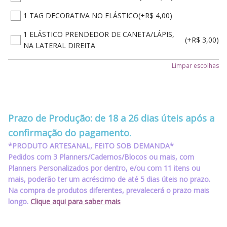
1 TAG DECORATIVA NO ELÁSTICO
(+R$ 4,00)
1 ELÁSTICO PRENDEDOR DE CANETA/LÁPIS,
(+R$ 3,00)
NA LATERAL DIREITA
1 ELÁSTICO PRENDEDOR DE CANETA/LÁPIS,
Limpar escolhas
(+R$ 3,00)
NA LATERAL ESQUERDA
1 ESTÊNCIL COM SÍMBOLOS (para caneta
‪‪‪‪ ‪‪ ‪‪‪‪ ‪‪ ‪‪
(+R$ 13,00)
ponta fina)
‪‪‪‪ ‪‪ ‪‪‪‪ ‪‪ ‪‪
Prazo de Produção: de 18 a 26 dias úteis após a
confirmação do pagamento.
*PRODUTO ARTESANAL, FEITO SOB DEMANDA*
Pedidos com 3 Planners/Cadernos/Blocos ou mais, com
Planners Personalizados por dentro, e/ou com 11 itens ou
mais, poderão ter um acréscimo de até 5 dias úteis no prazo.
Na compra de produtos diferentes, prevalecerá o prazo mais
longo.
Clique aqui para saber mais
‪‪‪‪ ‪‪ ‪‪‪‪ ‪‪ ‪‪