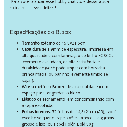
Para você praticar esse hobby criativo, e deixar a sua
rotina mais leve e feliz <3
Especificações do Bloco:
Tamanho externo
de 15,8×21,5cm
Capa dura
de 1,9mm de espessura,
impressa em
alta qualidade e com laminação de brilho FOSCO,
levemente aveludada, de alta resistência e
durabilidade (você pode limpar com borracha
branca macia, ou paninho levemente úmido se
sujar!).
Wire-o
metálico Bronze de alta qualidade (com
espaço para “engordar” o bloco).
Elástico
de fechamento
em cor combinando com
a capa escolhida.
Folhas internas:
52 folhas de 14,8x21cm (A5),
você
escolhe se quer o Papel Offset Branco 120g (mais
grosso e liso) ou Papel Polén Bold 90g