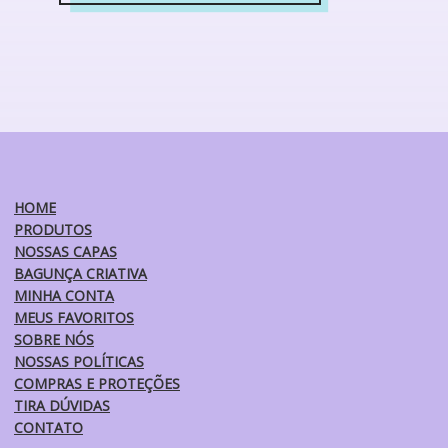
Este
página
produto
do
tem
produto
várias
variantes.
As
opções
podem
ser
HOME
escolhidas
PRODUTOS
na
NOSSAS CAPAS
página
BAGUNÇA CRIATIVA
do
MINHA CONTA
produto
MEUS FAVORITOS
SOBRE NÓS
NOSSAS POLÍTICAS
COMPRAS E PROTEÇÕES
TIRA DÚVIDAS
CONTATO