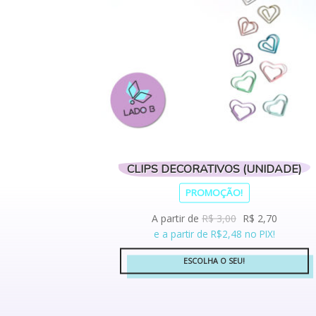
CLIPS DECORATIVOS (UNIDADE)
PROMOÇÃO!
A partir de
R$
3,00
R$
2,70
e a partir de R$2,48 no PIX!
ESCOLHA O SEU!
Este
produto
tem