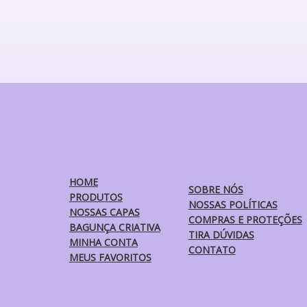
várias
variantes.
As
opções
podem
ser
escolhidas
na
página
do
produto
HOME
SOBRE NÓS
PRODUTOS
NOSSAS POLÍTICAS
NOSSAS CAPAS
COMPRAS E PROTEÇÕES
BAGUNÇA CRIATIVA
TIRA DÚVIDAS
MINHA CONTA
CONTATO
MEUS FAVORITOS