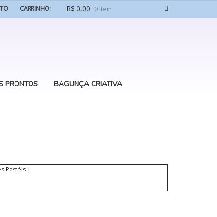
R$
0,00
ATO
CARRINHO:
0 item
S PRONTOS
BAGUNÇA CRIATIVA
s Pastéis |