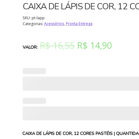
CAIXA DE LÁPIS DE COR, 12 C
SKU:
pt-lapp
Categorias:
Acessórios
,
Pronta Entrega
O
O
R$
16,55
R$
14,90
preço
preço
original
atual
era:
é:
R$ 16,55.
R$ 14,9
CAIXA DE LÁPIS DE COR, 12 CORES PASTÉIS | QUANTID