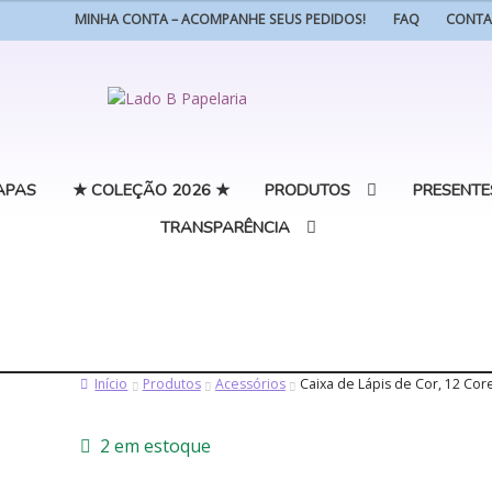
MINHA CONTA – ACOMPANHE SEUS PEDIDOS!
FAQ
CONT
Pular
Pular
para
para
navegação
o
conteúdo
APAS
★ COLEÇÃO 2026 ★
PRODUTOS
PRESENTE
TRANSPARÊNCIA
Início
Produtos
Acessórios
Caixa de Lápis de Cor, 12 Core
2 em estoque