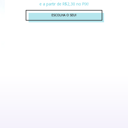
e a partir de R$2,30 no PIX!
ESCOLHA O SEU!
Este
produto
tem
várias
variantes.
As
opções
podem
ser
escolhidas
na
página
do
produto