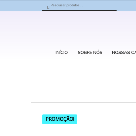
Pesquisar
Pesquisar
por:
INÍCIO
SOBRE NÓS
NOSSAS C
PROMOÇÃO!