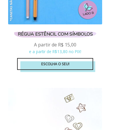
RÉGUA ESTÊNCIL COM SÍMBOLOS
A partir de
R$
15,00
e a partir de R$13,80 no PIX!
ESCOLHA O SEU!
Este
produto
tem
várias
variantes.
As
opções
podem
ser