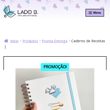
Pular
Pular
para
para
Menu
navegação
o
conteúdo
Início
Produtos
Pronta Entrega
Caderno de Receitas
|
PROMOÇÃO!