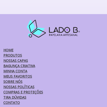
várias
variantes.
As
opções
podem
ser
escolhidas
na
página
do
HOME
produto
PRODUTOS
NOSSAS CAPAS
BAGUNÇA CRIATIVA
MINHA CONTA
MEUS FAVORITOS
SOBRE NÓS
NOSSAS POLÍTICAS
COMPRAS E PROTEÇÕES
TIRA DÚVIDAS
CONTATO