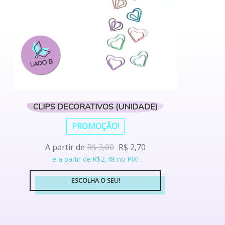
escolhidas
na
página
do
produto
CLIPS DECORATIVOS (UNIDADE)
PROMOÇÃO!
A partir de
R$
3,00
R$
2,70
e a partir de R$2,48 no PIX!
ESCOLHA O SEU!
Este
produto
tem