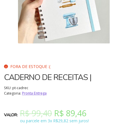
FORA DE ESTOQUE :(
CADERNO DE RECEITAS |
SKU:
pt-cadrec
Categoria:
Pronta Entrega
O
O
R$
99,40
R$
89,46
ou parcele em 3x R$29,82 sem juros!
preço
preço