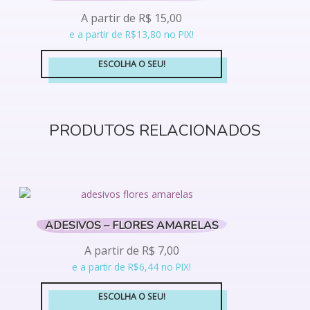
opções
A partir de
R$
15,00
podem
e a partir de R$13,80 no PIX!
ser
escolhidas
ESCOLHA O SEU!
na
Este
página
produto
do
tem
produto
PRODUTOS RELACIONADOS
várias
variantes.
As
opções
podem
ser
escolhidas
ADESIVOS – FLORES AMARELAS
na
A partir de
R$
7,00
página
e a partir de R$6,44 no PIX!
do
produto
ESCOLHA O SEU!