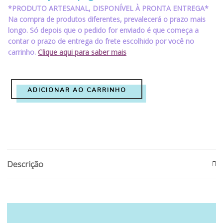
*PRODUTO ARTESANAL, DISPONÍVEL À PRONTA ENTREGA*
Na compra de produtos diferentes, prevalecerá o prazo mais
longo. Só depois que o pedido for enviado é que começa a
contar o prazo de entrega do frete escolhido por você no
carrinho.
Clique aqui para saber mais
ADICIONAR AO CARRINHO
Descrição
O
O
preço
preço