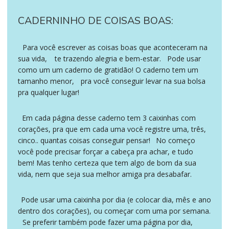
CADERNINHO DE COISAS BOAS:
Para você escrever as coisas boas que aconteceram na
ademais
sua vida,
te trazendo alegria e bem-estar.
Pode usar
enquanto
logo
como um um caderno de gratidão! O caderno tem um
tamanho menor,
pra você conseguir levar na sua bolsa
a fim de
pra qualquer lugar!
Em cada página desse caderno tem 3 caixinhas com
a saber
corações, pra que em cada uma você registre uma, três,
cinco.. quantas coisas conseguir pensar!
No começo
no entanto
você pode precisar forçar a cabeça pra achar, e tudo
bem! Mas tenho certeza que tem algo de bom da sua
vida, nem que seja sua melhor amiga pra desabafar.
Pode usar uma caixinha por dia (e colocar dia, mês e ano
além disso
dentro dos corações), ou começar com uma por semana.
Se preferir também pode fazer uma página por dia,
ademais