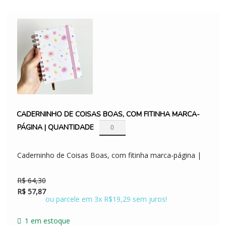
CADERNINHO DE COISAS BOAS, COM FITINHA MARCA-
PÁGINA | QUANTIDADE
Caderninho de Coisas Boas, com fitinha marca-página |
O
O
R$
64,30
preço
preço
R$
57,87
ou parcele em 3x R$19,29 sem juros!
original
atual
era:
é:
1 em estoque
R$ 64,30.
R$ 57,87.