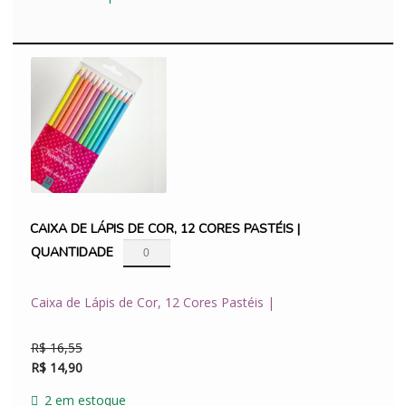
R$ 91,70.
R$ 82,53.
CAIXA DE LÁPIS DE COR, 12 CORES PASTÉIS |
QUANTIDADE
Caixa de Lápis de Cor, 12 Cores Pastéis |
R$
16,55
O
O
R$
14,90
preço
preço
original
atual
2 em estoque