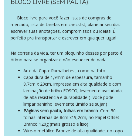
BLOCO LIVRE (SEM PAUTA):
Bloco livre para você fazer listas de compras de
presente dia mães papelaria.
mercado, lista de tarefas em checklist, planejar seu dia,
escrever suas anotações, compromissos ou ideias! É
perfeito pra transportar e escrever em qualquer lugar!
Na correria da vida, ter um bloquinho desses por perto é
ótimo para se organizar e não esquecer de nada.
Arte da Capa: Ramalhetes , como na foto.
Capa dura de 1,9mm de espessura, tamanho
8,7cm x 20cm, impressa em alta qualidade e com
laminação de brilho FOSCO, levemente aveludada,
de alta resistência e durabilidade (
você pode
portanto
limpar paninho levemente úmido se sujar!)
Páginas sem pauta, folhas em branco
. Com 50
folhas internas de 8cm x19,2cm, no Papel Offset
Branco 120g (mais grosso e liso)
Wire-o metálico Bronze de alta qualidade, no topo