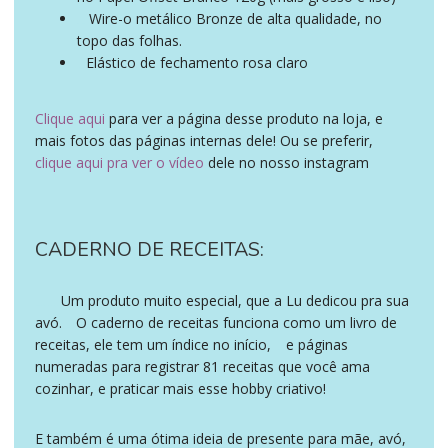
Wire-o metálico Bronze de alta qualidade, no
igualmente
topo das folhas.
Elástico de fechamento rosa claro
ademais
Clique aqui
para ver a página desse produto na loja, e
mais fotos das páginas internas dele! Ou se preferir,
clique aqui pra ver o vídeo
dele no nosso instagram
CADERNO DE RECEITAS:
Um produto muito especial, que a Lu dedicou pra sua
presente dia mães papelaria. ademais
avó.
O caderno de receitas funciona como um livro de
assim sendo
receitas, ele tem um índice no início,
e páginas
em seguida
numeradas para registrar 81 receitas que você ama
cozinhar, e praticar mais esse hobby criativo!
E também é uma ótima ideia de presente para mãe, avó,