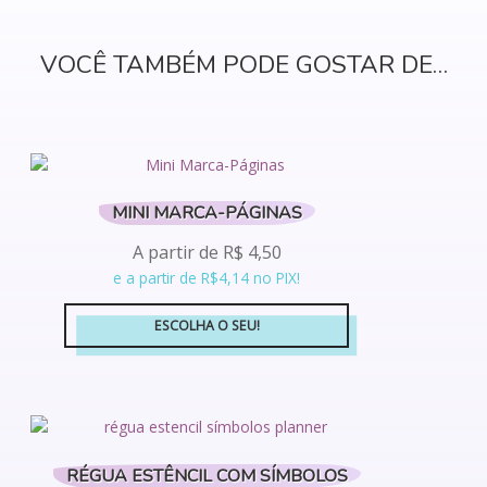
VOCÊ TAMBÉM PODE GOSTAR DE…
MINI MARCA-PÁGINAS
A partir de
R$
4,50
e a partir de R$4,14 no PIX!
ESCOLHA O SEU!
Este
produto
tem
várias
variantes.
RÉGUA ESTÊNCIL COM SÍMBOLOS
As