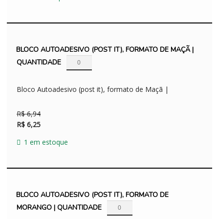
era:
é:
R$ 49,70.
R$ 44,73.
BLOCO AUTOADESIVO (POST IT), FORMATO DE MAÇÃ |
QUANTIDADE
Bloco Autoadesivo (post it), formato de Maçã |
O
O
R$
6,94
preço
preço
R$
6,25
original
atual
1 em estoque
era:
é:
R$ 6,94.
R$ 6,25.
BLOCO AUTOADESIVO (POST IT), FORMATO DE
MORANGO | QUANTIDADE