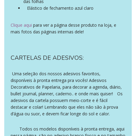
das folhas
Elástico de fechamento azul claro
igualmente
Clique aqui
para ver a página desse produto na loja, e
mais fotos das páginas internas dele!
CARTELAS DE ADESIVOS:
Uma seleção dos nossos adesivos favoritos,
assim como
logo
disponíveis à pronta entrega pra vocês! Adesivos
Decorativos de Papelaria, para decorar a agenda, diário,
bullet journal, planner, caderno.. e onde mais quiser!
Os
entretanto
adesivos da cartela possuem meio-corte e é fácil
destacar e colar! Lembrando que eles não são à prova
d’água ou suor, e devem ficar longe do sol e calor.
Todos os modelos disponíveis à pronta entrega, aqui
presente dia mães papelaria. igualmente
nessa página, são no adesivo branco fosco e no tamanho