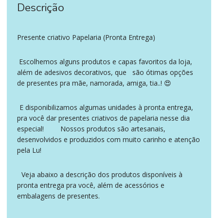
original
atual
Descrição
era:
é:
R$ 16,55.
R$ 14,90.
Presente criativo Papelaria (Pronta Entrega)
‪‪ ‪‪ ‪‪
Escolhemos alguns produtos e capas favoritos da loja,
a saber
além de adesivos decorativos, que
são ótimas opções
igualmente
de presentes pra mãe, namorada, amiga, tia..! 😍
E disponibilizamos algumas unidades à pronta entrega,
portanto
a fim de
pra você dar presentes criativos de papelaria nesse dia
especial!
Nossos produtos são artesanais,
presente mães namorados papelaria. a saber
desenvolvidos e produzidos com muito carinho e atenção
pela Lu!
Veja abaixo a descrição dos produtos disponíveis à
portanto
pronta entrega pra você, além de acessórios e
como também
embalagens de presentes.