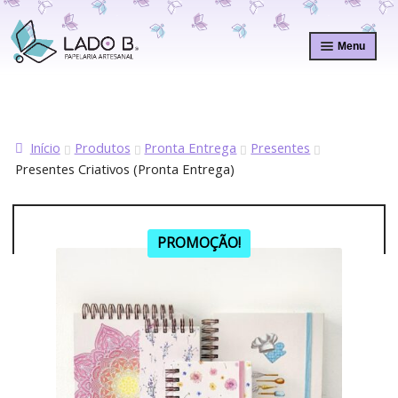
Pular
Pular
para
para
Menu
navegação
o
conteúdo
Início
Produtos
Pronta Entrega
Presentes
Presentes Criativos (Pronta Entrega)
PROMOÇÃO!