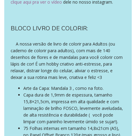
clique aqui pra ver o vídeo
dele no nosso instagram.
era:
é:
R$ 6,94.
R$ 6,25.
BLOCO LIVRO DE COLORIR:
A nossa versão de livro de colorir
para Adultos (ou
presente dia mães papelaria.
caderno de colorir para adultos), com mais de 140
desenhos de flores e de mandalas para você colorir com
lápis de cor! É um hobby criativo anti-estresse, para
relaxar, distrair longe do celular, aliviar o estresse, e
deixar a sua rotina mais leve, criativa e feliz <3
Arte da Capa: Mandala 3 , como na foto.
Capa dura de 1,9mm de espessura, tamanho
15,8×21,5cm, impressa em alta qualidade e com
laminação de brilho FOSCO, levemente aveludada,
de alta resistência e durabilidade (
você pode
portanto
limpar com paninho levemente úmido se sujar!).
75 Folhas internas em tamanho 14,8x21cm (A5),
no Papel Offset Branco 120g (mais grosso e liso)