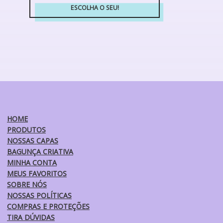
escolhidas
ESCOLHA O SEU!
na
Este
página
produto
do
tem
produto
várias
variantes.
As
opções
podem
ser
HOME
escolhidas
PRODUTOS
na
NOSSAS CAPAS
página
BAGUNÇA CRIATIVA
do
MINHA CONTA
produto
MEUS FAVORITOS
SOBRE NÓS
NOSSAS POLÍTICAS
COMPRAS E PROTEÇÕES
TIRA DÚVIDAS