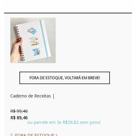
FORA DE ESTOQUE, VOLTARÁ EM BREVE!
Caderno de Receitas |
O
O
R$
99,40
preço
preço
R$
89,46
ou parcele em 3x R$29,82 sem juros!
original
atual
era:
é:
FORA DE ESTOQUE :(