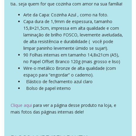
tia.. seja quem for que cozinha com amor na sua família!
Arte da Capa: Cozinha Azul , como na foto.
Capa dura de 1,9mm de espessura, tamanho
15,8×21,5cm, impressa em alta qualidade e com
laminação de brilho FOSCO, levemente aveludada,
de alta resistência e durabilidade (
você pode
portanto
limpar paninho levemente úmido se sujar!).
90 Folhas internas em tamanho 14,8x21cm (A5),
no Papel Offset Branco 120g (mais grosso e liso)
Wire-o metálico Bronze de alta qualidade (com
espaço para “engordar” o caderno).
Elástico de fechamento azul claro
ademais
Bolso de papel interno
inclusive
Clique aqui
para ver a página desse produto na loja, e
mais fotos das páginas internas dele!