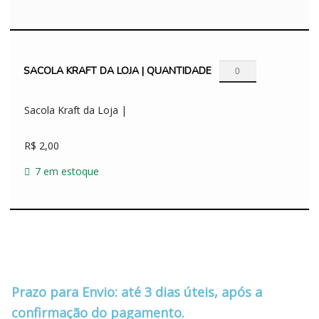
SACOLA KRAFT DA LOJA | QUANTIDADE
Sacola Kraft da Loja |
R$
2,00
7 em estoque
‪‪‪‪ ‪‪‪‪ ‪‪ ‪‪‪‪ ‪‪ ‪‪
‪‪‪‪ ‪‪ ‪‪‪‪ ‪‪ ‪‪
Prazo para Envio: até 3 dias úteis, após a
confirmação do pagamento.