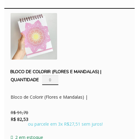
BLOCO DE COLORIR (FLORES E MANDALAS) |
QUANTIDADE
Bloco de Colorir (Flores e Mandalas) |
O
O
R$
91,70
preço
preço
R$
82,53
ou parcele em 3x R$27,51 sem juros!
original
atual
era:
é:
2 em estoque