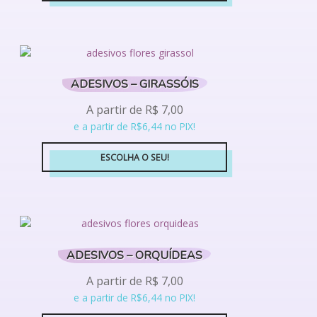
Este
produto
tem
várias
variantes.
ADESIVOS – GIRASSÓIS
As
opções
A partir de
R$
7,00
podem
e a partir de R$6,44 no PIX!
ser
escolhidas
ESCOLHA O SEU!
na
Este
página
produto
do
tem
produto
várias
variantes.
ADESIVOS – ORQUÍDEAS
As
opções
A partir de
R$
7,00
podem
e a partir de R$6,44 no PIX!
ser