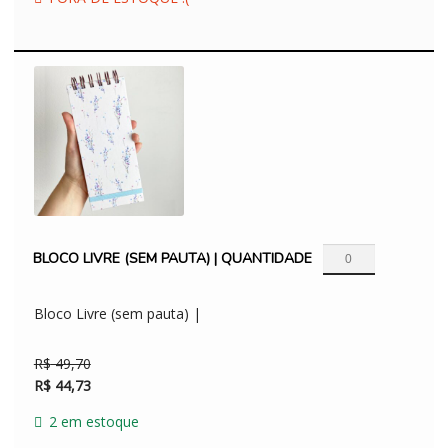
R$ 99,40.
R$ 89,46.
BLOCO LIVRE (SEM PAUTA) | QUANTIDADE
Bloco Livre (sem pauta) |
R$
49,70
R$
44,73
2 em estoque