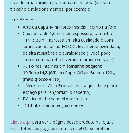
usando uma caixinha pra cada área da vida (pessoal,
trabalho e relacionamentos, por exemplo).
Especificações:
Arte da Capa: Mini Flores Pastéis , como na foto.
Capa dura de 1,65mm de espessura, tamanho
11×15,3cm, impressa em alta qualidade e com
laminação de brilho FOSCO, levemente aveludada,
de alta resistência e durabilidade (
você pode
portanto
limpar com paninho levemente úmido se sujar!).
70 Folhas internas em
tamanho pequeno
10,5cmx14,8 (A6)
, no Papel Offset Branco 120g
(mais grosso e liso)
Wire-o metálico Bronze de alta qualidade (com
igualmente
espaço para “engordar” o caderno).
Elástico de fechamento rosa claro
1 Fitinha marca-página bronze
ademais
O
O
Clique aqui
para ver a página desse produto na loja, e
preço
preço
mais fotos das páginas internas dele! Ou se preferir,
original
atual