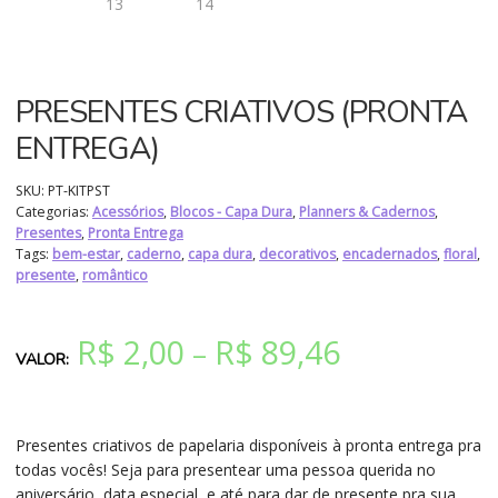
PRESENTES CRIATIVOS (PRONTA
ENTREGA)
SKU:
PT-KITPST
Categorias:
Acessórios
,
Blocos - Capa Dura
,
Planners & Cadernos
,
Presentes
,
Pronta Entrega
Tags:
bem-estar
,
caderno
,
capa dura
,
decorativos
,
encadernados
,
floral
,
presente
,
romântico
R$
2,00
R$
89,46
–
Presentes criativos de papelaria disponíveis à pronta entrega pra
todas vocês! Seja para presentear uma pessoa querida no
aniversário, data especial, e até para dar de presente pra sua