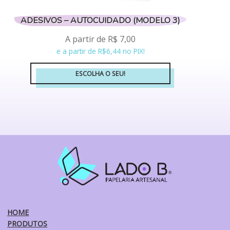
ADESIVOS – AUTOCUIDADO (MODELO 3)
A partir de
R$
7,00
e a partir de R$6,44 no PIX!
ESCOLHA O SEU!
Este
produto
tem
várias
variantes.
As
opções
podem
ser
escolhidas
na
HOME
página
PRODUTOS
do