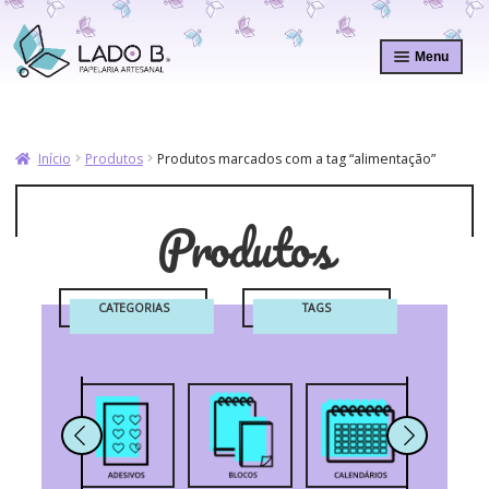
Pular
Pular
para
para
Menu
navegação
o
conteúdo
Início
Produtos
Produtos marcados com a tag “alimentação”
Produtos
CATEGORIAS
TAGS
VOLTAR PARA TODAS AS CATEGORIAS