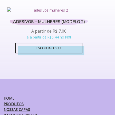
produto
do
tem
produto
várias
variantes.
ADESIVOS – MULHERES (MODELO 2)
As
opções
A partir de
R$
7,00
podem
e a partir de R$6,44 no PIX!
ser
escolhidas
ESCOLHA O SEU!
na
Este
página
produto
do
tem
produto
várias
variantes.
As
opções
podem
HOME
ser
PRODUTOS
escolhidas
NOSSAS CAPAS
na