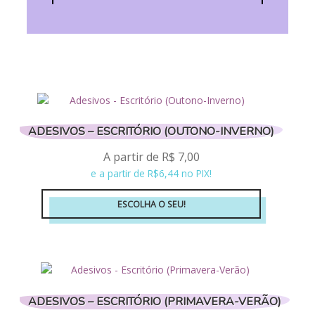
ADESIVOS – ESCRITÓRIO (OUTONO-INVERNO)
A partir de
R$
7,00
e a partir de R$6,44 no PIX!
ESCOLHA O SEU!
Este
produto
tem
várias
variantes.
ADESIVOS – ESCRITÓRIO (PRIMAVERA-VERÃO)
As