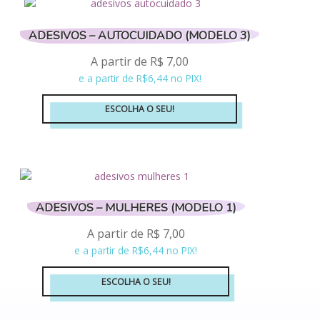
várias
variantes.
ADESIVOS – AUTOCUIDADO (MODELO 3)
As
opções
A partir de
R$
7,00
podem
e a partir de R$6,44 no PIX!
ser
escolhidas
ESCOLHA O SEU!
na
Este
página
produto
do
tem
produto
várias
variantes.
ADESIVOS – MULHERES (MODELO 1)
As
opções
A partir de
R$
7,00
podem
e a partir de R$6,44 no PIX!
ser
escolhidas
ESCOLHA O SEU!
na
Este
página