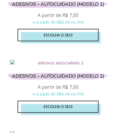
ADESIVOS – AUTOCUIDADO (MODELO 1)
As
opções
A partir de
R$
7,00
podem
e a partir de R$6,44 no PIX!
ser
escolhidas
ESCOLHA O SEU!
na
Este
página
produto
do
tem
produto
várias
variantes.
ADESIVOS – AUTOCUIDADO (MODELO 2)
As
opções
A partir de
R$
7,00
podem
e a partir de R$6,44 no PIX!
ser
escolhidas
ESCOLHA O SEU!
na
Este
página
produto
do
tem
produto