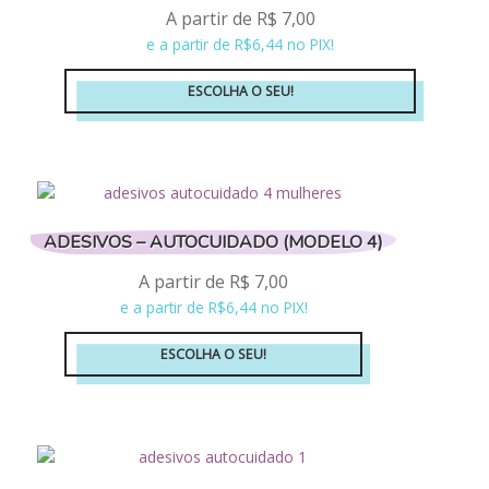
opções
A partir de
R$
7,00
podem
e a partir de R$6,44 no PIX!
ser
escolhidas
ESCOLHA O SEU!
na
Este
página
produto
do
tem
produto
várias
variantes.
ADESIVOS – AUTOCUIDADO (MODELO 4)
As
opções
A partir de
R$
7,00
podem
e a partir de R$6,44 no PIX!
ser
escolhidas
ESCOLHA O SEU!
na
Este
página
produto
do
tem
produto
várias
variantes.