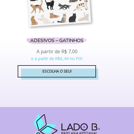
produto
ADESIVOS – GATINHOS
A partir de
R$
7,00
e a partir de R$6,44 no PIX!
ESCOLHA O SEU!
Este
produto
tem
várias
variantes.
As
opções
podem
ser