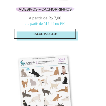
ADESIVOS – CACHORRINHOS
A partir de
R$
7,00
e a partir de R$6,44 no PIX!
ESCOLHA O SEU!
Este
produto
tem
várias
variantes.
As
opções
podem
ser
escolhidas
na
página
do