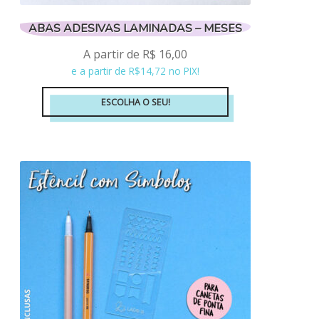
ABAS ADESIVAS LAMINADAS – MESES
A partir de
R$
16,00
e a partir de R$14,72 no PIX!
ESCOLHA O SEU!
Este
produto
tem
várias
variantes.
As
opções
podem
ser
escolhidas
na
página
do