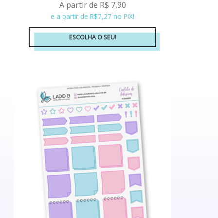
A partir de
R$
7,90
e a partir de R$7,27 no PIX!
ESCOLHA O SEU!
Este
produto
tem
várias
variantes.
As
opções
podem
ser
escolhidas
na
página
do
produto