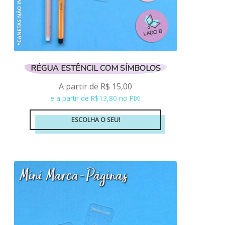
produto
RÉGUA ESTÊNCIL COM SÍMBOLOS
A partir de
R$
15,00
e a partir de R$13,80 no PIX!
ESCOLHA O SEU!
Este
produto
tem
várias
variantes.
As
opções
podem
ser