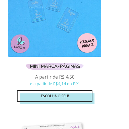
escolhidas
na
página
do
produto
MINI MARCA-PÁGINAS
A partir de
R$
4,50
e a partir de R$4,14 no PIX!
ESCOLHA O SEU!
Este
produto
tem
várias