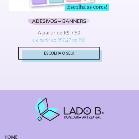
ADESIVOS – BANNERS
A partir de
R$
7,90
e a partir de R$7,27 no PIX!
ESCOLHA O SEU!
Este
produto
tem
várias
variantes.
As
opções
podem
ser
escolhidas
na
HOME
página