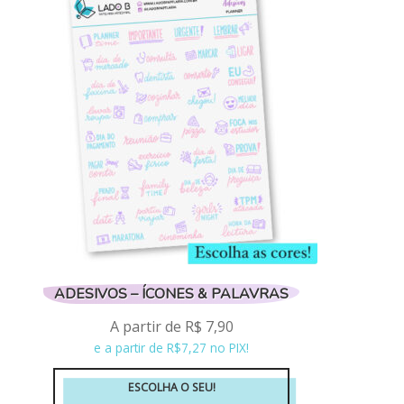
variantes.
As
opções
podem
ser
escolhidas
na
página
do
produto
ADESIVOS – ÍCONES & PALAVRAS
A partir de
R$
7,90
e a partir de R$7,27 no PIX!
ESCOLHA O SEU!