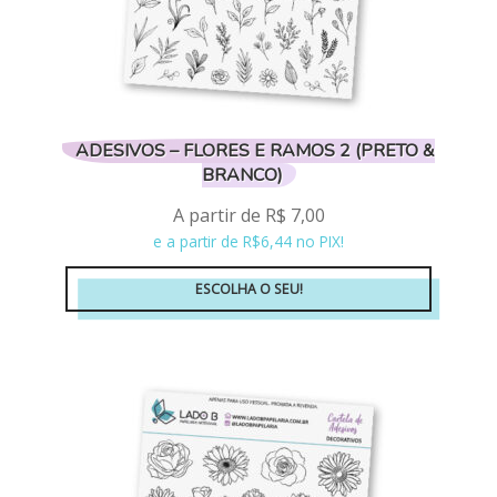
produto
ADESIVOS – FLORES E RAMOS 2 (PRETO &
BRANCO)
A partir de
R$
7,00
e a partir de R$6,44 no PIX!
ESCOLHA O SEU!
Este
produto
tem
várias
variantes.
As
opções
podem