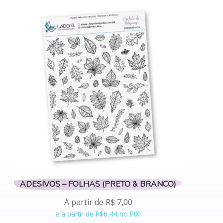
tem
várias
variantes.
As
opções
podem
ser
escolhidas
na
página
do
produto
ADESIVOS – FOLHAS (PRETO & BRANCO)
A partir de
R$
7,00
e a partir de R$6,44 no PIX!