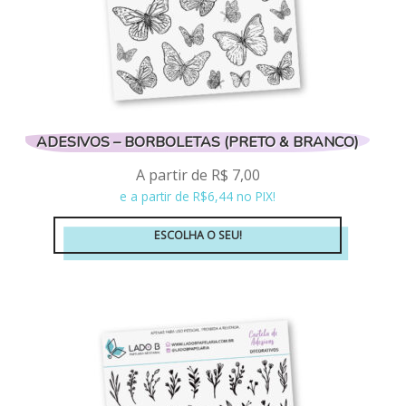
do
produto
ADESIVOS – BORBOLETAS (PRETO & BRANCO)
A partir de
R$
7,00
e a partir de R$6,44 no PIX!
ESCOLHA O SEU!
Este
produto
tem
várias
variantes.
As
opções
podem