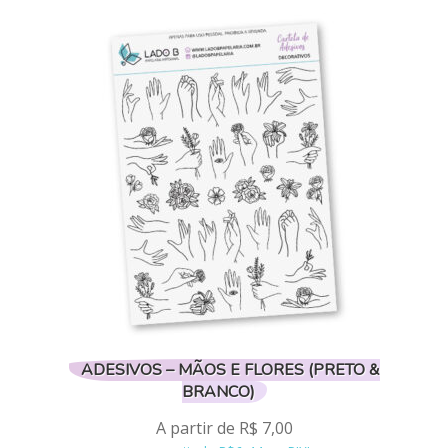
tem
várias
variantes.
As
opções
podem
ser
escolhidas
na
página
do
produto
ADESIVOS – MÃOS E FLORES (PRETO &
BRANCO)
A partir de
R$
7,00