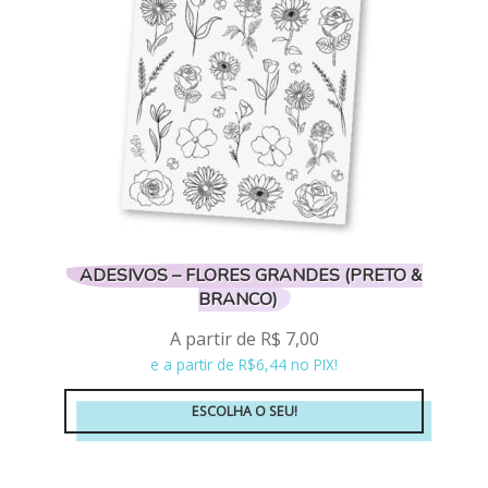
ser
escolhidas
na
página
do
produto
ADESIVOS – FLORES GRANDES (PRETO &
BRANCO)
A partir de
R$
7,00
e a partir de R$6,44 no PIX!
ESCOLHA O SEU!
Este
produto