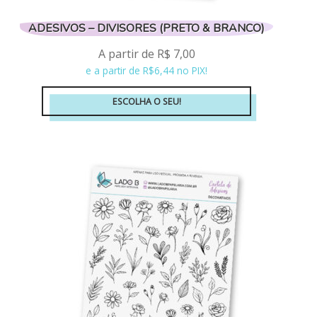
ADESIVOS – DIVISORES (PRETO & BRANCO)
A partir de
R$
7,00
e a partir de R$6,44 no PIX!
ESCOLHA O SEU!
Este
produto
tem
várias
variantes.
As
opções
podem
ser
escolhidas
na
página
do