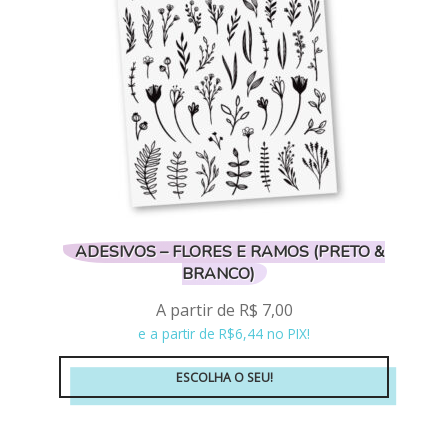
ser
escolhidas
na
página
do
produto
ADESIVOS – FLORES E RAMOS (PRETO &
BRANCO)
A partir de
R$
7,00
e a partir de R$6,44 no PIX!
ESCOLHA O SEU!
Este
produto