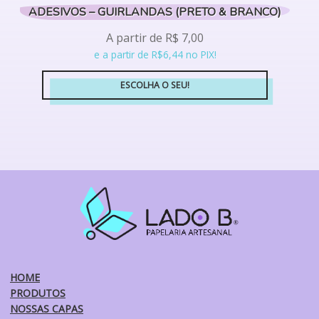
ADESIVOS – GUIRLANDAS (PRETO & BRANCO)
A partir de
R$
7,00
e a partir de R$6,44 no PIX!
ESCOLHA O SEU!
Este
produto
tem
várias
variantes.
As
opções
podem
ser
escolhidas
na
HOME
página
PRODUTOS
do
NOSSAS CAPAS
produto