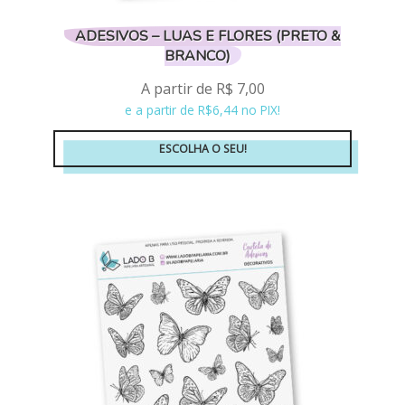
ADESIVOS – LUAS E FLORES (PRETO &
BRANCO)
A partir de
R$
7,00
e a partir de R$6,44 no PIX!
ESCOLHA O SEU!
Este
produto
tem
várias
variantes.
As
opções
podem
ser
escolhidas
na
página