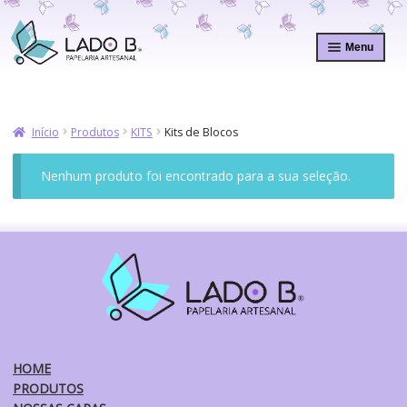
Pular
Pular
para
para
Menu
navegação
o
conteúdo
Início
Produtos
KITS
Kits de Blocos
Nenhum produto foi encontrado para a sua seleção.
HOME
PRODUTOS