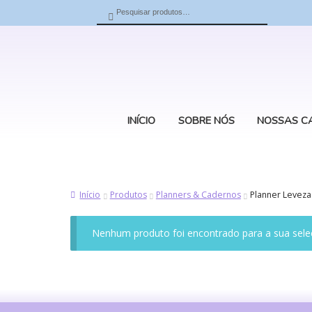
Pesquisar
Pesquisar
por:
INÍCIO
SOBRE NÓS
NOSSAS C
Início
Produtos
Planners & Cadernos
Planner Leveza
Nenhum produto foi encontrado para a sua sele