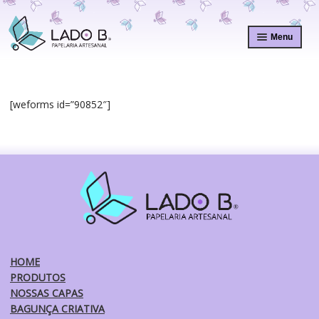
Pular
Pular
para
para
Menu
navegação
o
conteúdo
[weforms id=”90852″]
HOME
PRODUTOS
NOSSAS CAPAS
BAGUNÇA CRIATIVA