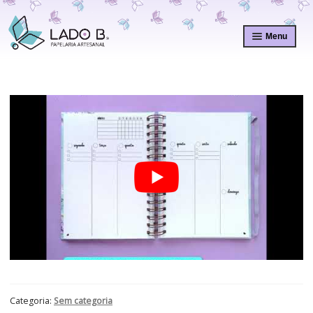
Pular
Pular
para
para
Menu
navegação
o
conteúdo
Categoria:
Sem categoria