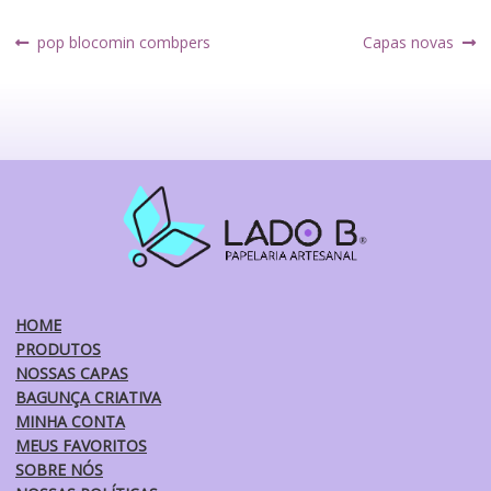
Navegação
Post
Próximo
pop blocomin combpers
Capas novas
anterior:
post:
de
Post
HOME
PRODUTOS
NOSSAS CAPAS
BAGUNÇA CRIATIVA
MINHA CONTA
MEUS FAVORITOS
SOBRE NÓS