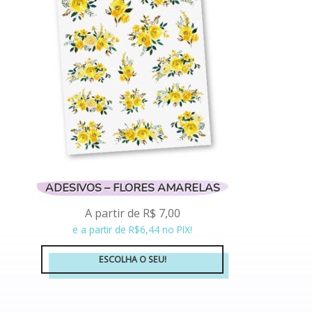
podem
ser
escolhidas
na
página
do
produto
ADESIVOS – FLORES AMARELAS
A partir de
R$
7,00
e a partir de R$6,44 no PIX!
ESCOLHA O SEU!
Este
produto