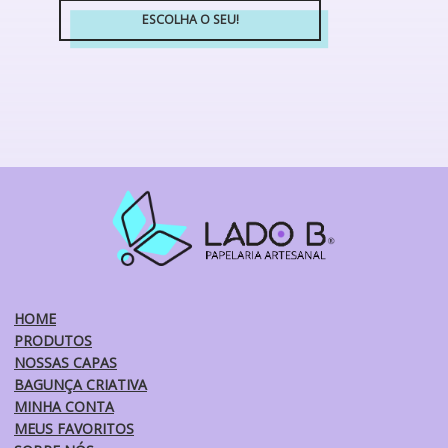
ESCOLHA O SEU!
Este
produto
tem
várias
variantes.
As
opções
podem
ser
escolhidas
na
página
do
HOME
produto
PRODUTOS
NOSSAS CAPAS
BAGUNÇA CRIATIVA
MINHA CONTA
MEUS FAVORITOS