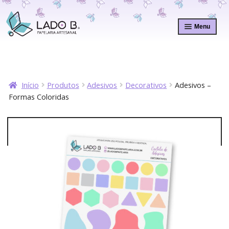
Pular
Pular
para
para
Menu
navegação
o
conteúdo
Início
Produtos
Adesivos
Decorativos
Adesivos –
Formas Coloridas