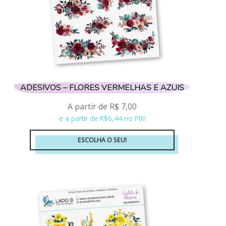
ADESIVOS – FLORES VERMELHAS E AZUIS
A partir de
R$
7,00
e a partir de R$6,44 no PIX!
ESCOLHA O SEU!
Este
produto
tem
várias
variantes.
As
opções