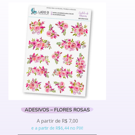
tem
várias
variantes.
As
opções
podem
ser
escolhidas
na
página
do
produto
ADESIVOS – FLORES ROSAS
A partir de
R$
7,00
e a partir de R$6,44 no PIX!