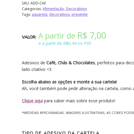
SKU:
ADD-CAF
Categorias:
Alimentação
,
Decorativos
Tags:
aquarela
,
decorativos
,
presente
R$
7,00
A partir de
e a partir de R$6,44 no PIX!
Adesivos de
Café, Chás & Chocolates
, perfeitos para dec
lado criativo <3
Escolha abaixo as opções e monte a sua cartela!
Ah, você também pode pedir alteração na cartela, como a
Clique aqui
para saber mais sobre esse produto!
*MEDIDAS APROXIMADAS. IMAGENS ILUSTRATIVAS, AS CORES POD
TIPO DE ADESIVO DA CARTELA