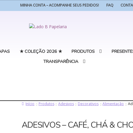
MINHA CONTA – ACOMPANHE SEUS PEDIDOS!
FAQ
CONT
Pular
Pular
para
para
navegação
o
conteúdo
APAS
★ COLEÇÃO 2026 ★
PRODUTOS
PRESENTE
TRANSPARÊNCIA
Início
Produtos
Adesivos
Decorativos
Alimentação
Ad
ADESIVOS – CAFÉ, CHÁ & CH