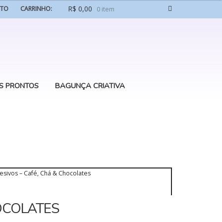
R$
0,00
ATO
CARRINHO:
0 item
S PRONTOS
BAGUNÇA CRIATIVA
esivos – Café, Chá & Chocolates
OCOLATES