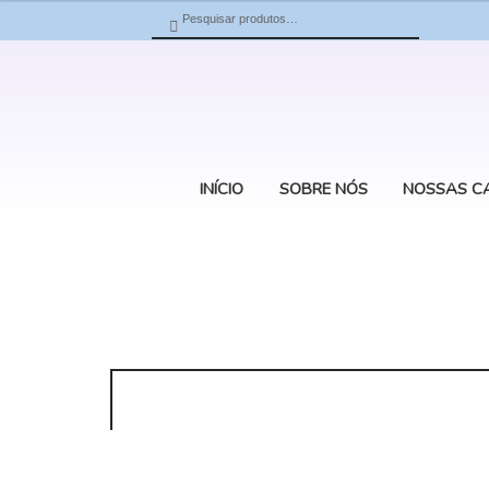
Pesquisar
Pesquisar
por:
INÍCIO
SOBRE NÓS
NOSSAS C