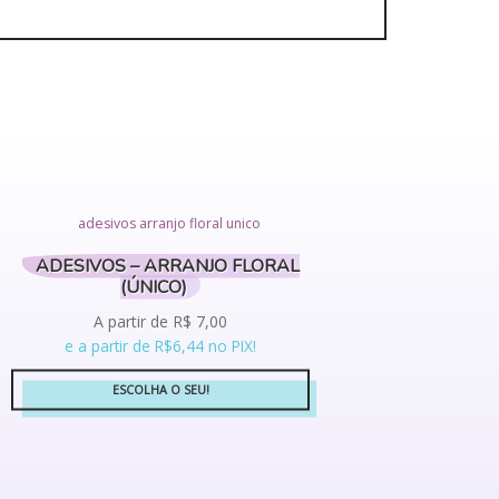
ADESIVOS – ARRANJO FLORAL
(ÚNICO)
A partir de
R$
7,00
e a partir de R$6,44 no PIX!
ESCOLHA O SEU!
Este
produto
tem
várias