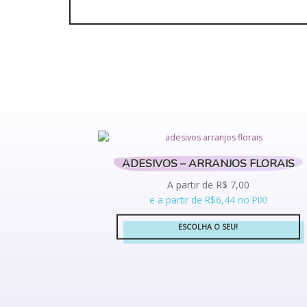
ADESIVOS – ARRANJOS FLORAIS
A partir de
R$
7,00
e a partir de R$6,44 no PIX!
ESCOLHA O SEU!
Este
produto
tem
várias
variantes.