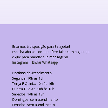
variantes.
As
opções
podem
ser
escolhidas
na
página
do
produto
Estamos à disposição para te ajudar!
Escolha abaixo como prefere falar com a gente, e
clique para mandar sua mensagem!
Instagram
|
Enviar Whatsapp
Horários de Atendimento
Segunda: 10h às 13h
Terça E Quinta: 10h às 16h
Quarta E Sexta: 10h às 18h
Sábados: 14h às 18h
Domingos: sem atendimento
Feriados: sem atendimento