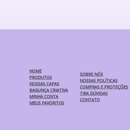
As
opções
podem
ser
escolhidas
na
página
do
produto
HOME
SOBRE NÓS
PRODUTOS
NOSSAS POLÍTICAS
NOSSAS CAPAS
COMPRAS E PROTEÇÕES
BAGUNÇA CRIATIVA
TIRA DÚVIDAS
MINHA CONTA
CONTATO
MEUS FAVORITOS