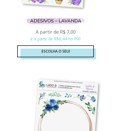
ADESIVOS – LAVANDA
A partir de
R$
7,00
e a partir de R$6,44 no PIX!
ESCOLHA O SEU!
Este
produto
tem
várias
variantes.
As
opções
podem
ser
escolhidas
na