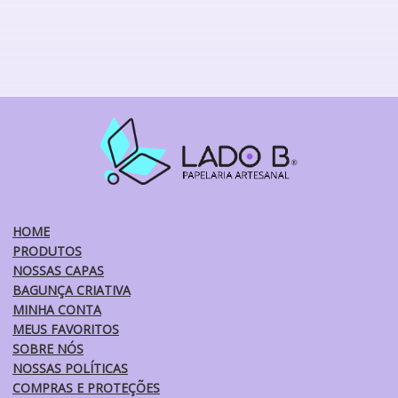
produto
tem
várias
variantes.
As
opções
podem
ser
escolhidas
na
página
do
HOME
produto
PRODUTOS
NOSSAS CAPAS
BAGUNÇA CRIATIVA
MINHA CONTA
MEUS FAVORITOS
SOBRE NÓS
NOSSAS POLÍTICAS
COMPRAS E PROTEÇÕES