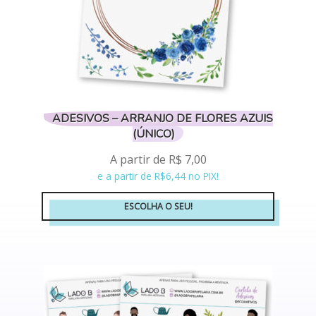
página
do
produto
ADESIVOS – ARRANJO DE FLORES AZUIS
(ÚNICO)
A partir de
R$
7,00
e a partir de R$6,44 no PIX!
ESCOLHA O SEU!
Este
produto
tem
várias
variantes.
As