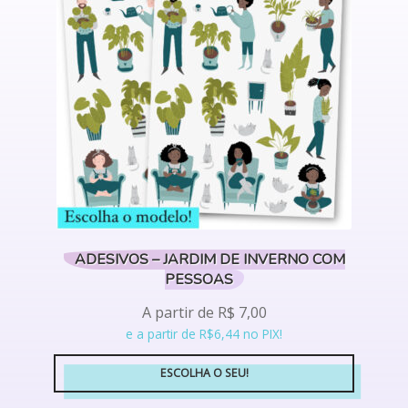
opções
podem
ser
escolhidas
na
página
do
produto
ADESIVOS – JARDIM DE INVERNO COM
PESSOAS
A partir de
R$
7,00
e a partir de R$6,44 no PIX!
ESCOLHA O SEU!
Este