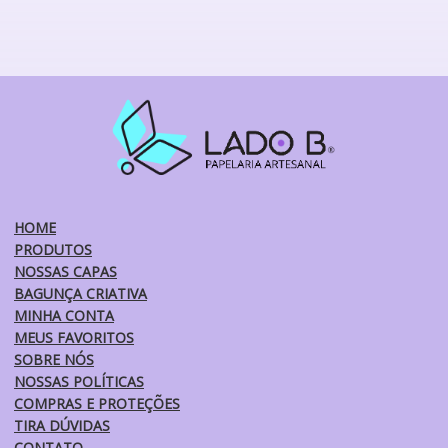
tem
várias
variantes.
As
opções
podem
ser
escolhidas
na
página
do
HOME
produto
PRODUTOS
NOSSAS CAPAS
BAGUNÇA CRIATIVA
MINHA CONTA
MEUS FAVORITOS
SOBRE NÓS
NOSSAS POLÍTICAS
COMPRAS E PROTEÇÕES
TIRA DÚVIDAS
CONTATO