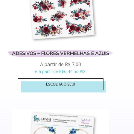
página
do
produto
ADESIVOS – FLORES VERMELHAS E AZUIS
A partir de
R$
7,00
e a partir de R$6,44 no PIX!
ESCOLHA O SEU!
Este
produto
tem
várias
variantes.
As
opções