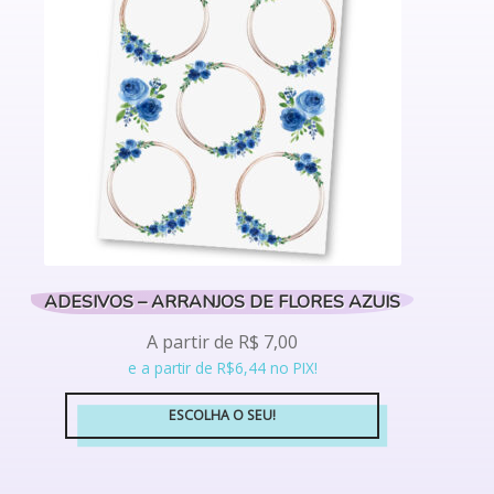
podem
ser
escolhidas
na
página
do
produto
ADESIVOS – ARRANJOS DE FLORES AZUIS
A partir de
R$
7,00
e a partir de R$6,44 no PIX!
ESCOLHA O SEU!
Este
produto