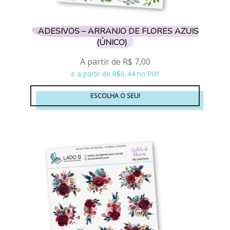
ADESIVOS – ARRANJO DE FLORES AZUIS
(ÚNICO)
A partir de
R$
7,00
e a partir de R$6,44 no PIX!
ESCOLHA O SEU!
Este
produto
tem
várias
variantes.
As
opções
podem
ser
escolhidas
na