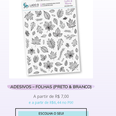
variantes.
As
opções
podem
ser
escolhidas
na
página
do
produto
ADESIVOS – FOLHAS (PRETO & BRANCO)
A partir de
R$
7,00
e a partir de R$6,44 no PIX!
ESCOLHA O SEU!