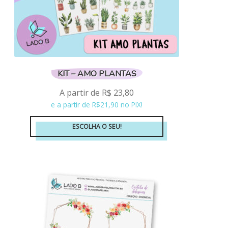
KIT – AMO PLANTAS
A partir de
R$
23,80
e a partir de R$21,90 no PIX!
ESCOLHA O SEU!
Este
produto
tem
várias
variantes.
As
opções
podem