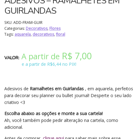
ADESIVOS – RAMALHETES EM
GUIRLANDAS
SKU:
ADD-FRAM-GUIR
Categorias:
Decorativos
,
Flores
Tags:
aquarela
,
decorativos
,
floral
R$
7,00
A partir de
e a partir de R$6,44 no PIX!
Adesivos de
Ramalhetes em Guirlandas
, em aquarela, perfeitos
para decorar seu planner ou bullet journal! Desperte o seu lado
criativo <3
Escolha abaixo as opções e monte a sua cartela!
Ah, você também pode pedir alteração na cartela, como
adicional.
Antes de comprar,
clique aqui
para saber mais sobre esse