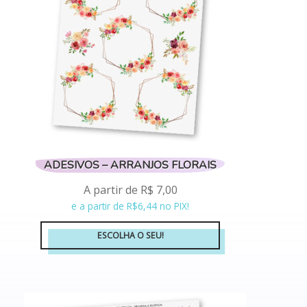
ser
escolhidas
na
página
do
produto
ADESIVOS – ARRANJOS FLORAIS
A partir de
R$
7,00
e a partir de R$6,44 no PIX!
ESCOLHA O SEU!
Este
produto
tem
várias