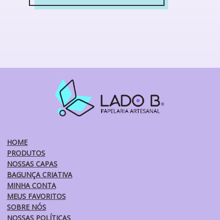
Este
produto
tem
várias
variantes.
As
opções
podem
ser
escolhidas
na
página
do
HOME
produto
PRODUTOS
NOSSAS CAPAS
BAGUNÇA CRIATIVA
MINHA CONTA
MEUS FAVORITOS
SOBRE NÓS
NOSSAS POLÍTICAS