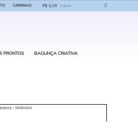
R$
0,00
ATO
CARRINHO:
0 item
S PRONTOS
BAGUNÇA CRIATIVA
esivos – Símbolos