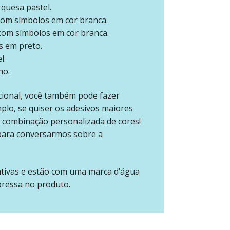
urquesa pastel.
 com símbolos em cor branca.
 com símbolos em cor branca.
s em preto.
l.
ho.
cional, você também pode fazer
mplo, se quiser os adesivos maiores
combinação personalizada de cores!
 para conversarmos sobre a
ativas e estão com uma marca d’água
pressa no produto.