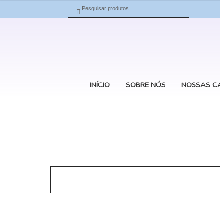
Pesquisar
Pesquisar
por:
INÍCIO
SOBRE NÓS
NOSSAS C