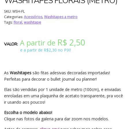
WASHITAPES FLORAIS (METRO)
SKU:
WSH-FL
Categorias:
Acessórios
,
Washitapes a metro
Tags:
floral
,
washitape
R$
2,50
A partir de
e a partir de R$2,30 no PIX!
As
Washitapes
são fitas adesivas decoradas importadas!
Perfeitas para decorar o bullet journal ou planner!
Elas são vendidas por 1 unidade de metro (100cm), e enviadas
enroladas em uma plaquinha de acetato transparente, pra você
ir usando aos poucos!
Escolha o modelo abaixo!
Clique nas fotos da galeria para dar zoom nos modelos.