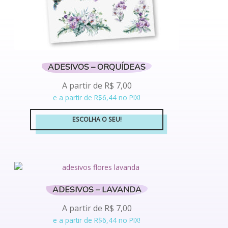
ADESIVOS – ORQUÍDEAS
A partir de
R$
7,00
e a partir de R$6,44 no PIX!
ESCOLHA O SEU!
Este
produto
tem
várias
variantes.
ADESIVOS – LAVANDA
As
opções
A partir de
R$
7,00
podem
e a partir de R$6,44 no PIX!
ser