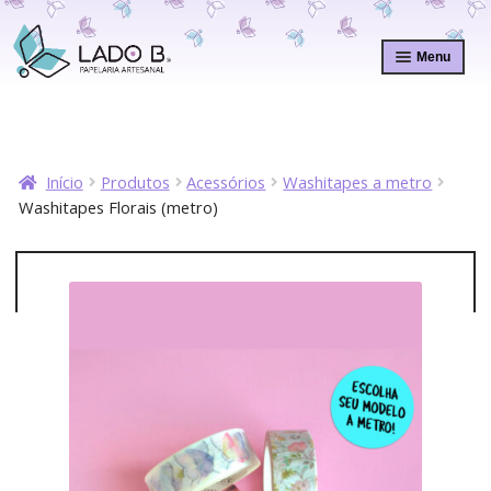
Pular
Pular
para
para
Menu
navegação
o
conteúdo
Início
Produtos
Acessórios
Washitapes a metro
Washitapes Florais (metro)