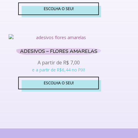
escolhidas
ESCOLHA O SEU!
na
Este
página
produto
do
tem
produto
várias
variantes.
ADESIVOS – FLORES AMARELAS
As
opções
A partir de
R$
7,00
podem
e a partir de R$6,44 no PIX!
ser
escolhidas
ESCOLHA O SEU!
na
Este
página
produto
do
tem
produto
várias
variantes.
As
opções