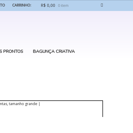
R$
0,00
ATO
CARRINHO:
0 item
S PRONTOS
BAGUNÇA CRIATIVA
entas, tamanho grande |