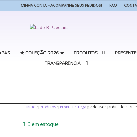
é:
MINHA CONTA – ACOMPANHE SEUS PEDIDOS!
FAQ
CONT
90.
R$ 7,11.
Pular
Pular
para
para
navegação
o
conteúdo
APAS
★ COLEÇÃO 2026 ★
PRODUTOS
PRESENTE
TRANSPARÊNCIA
Início
Produtos
Pronta Entrega
Adesivos Jardim de Sucul
3 em estoque