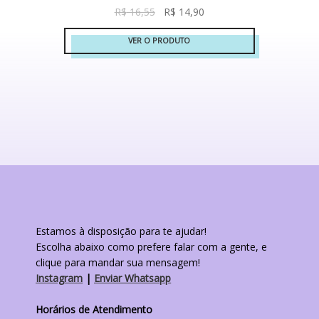
O
O
R$
16,55
R$
14,90
preço
preço
VER O PRODUTO
original
atual
era:
é:
R$ 16,55.
R$ 14,90.
Estamos à disposição para te ajudar!
Escolha abaixo como prefere falar com a gente, e
clique para mandar sua mensagem!
Instagram
|
Enviar Whatsapp
Horários de Atendimento