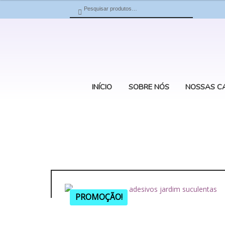
era:
Pesquisar
Pesquisar
R$ 7,
por:
INÍCIO
SOBRE NÓS
NOSSAS C
PROMOÇÃO!