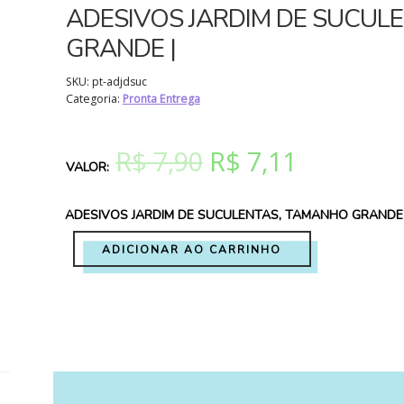
ADESIVOS JARDIM DE SUCUL
GRANDE |
SKU:
pt-adjdsuc
Categoria:
Pronta Entrega
O
O
R$
7,90
R$
7,11
preço
preço
ADESIVOS JARDIM DE SUCULENTAS, TAMANHO GRANDE
original
atual
ADICIONAR AO CARRINHO
era:
é:
R$ 7,90.
R$ 7,11.