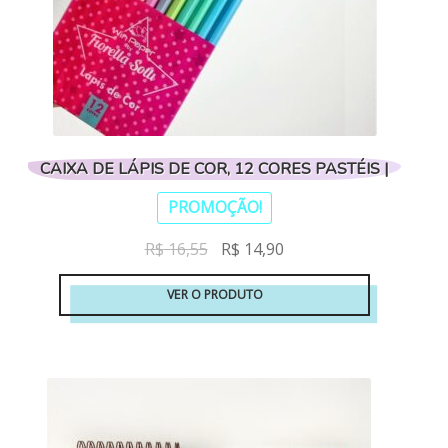
CAIXA DE LÁPIS DE COR, 12 CORES PASTÉIS |
PROMOÇÃO!
O
O
R$
16,55
R$
14,90
preço
preço
VER O PRODUTO
original
atual
era:
é:
R$ 16,55.
R$ 14,90.