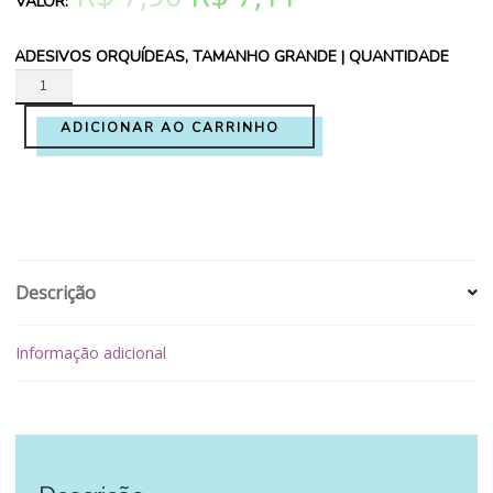
preço
preço
ADESIVOS ORQUÍDEAS, TAMANHO GRANDE | QUANTIDADE
original
atual
era:
é:
ADICIONAR AO CARRINHO
R$ 7,90.
R$ 7,11.
Descrição
Informação adicional