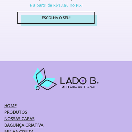
e a partir de R$13,80 no PIX!
ESCOLHA O SEU!
Este
produto
tem
várias
variantes.
As
opções
podem
ser
escolhidas
na
página
do
HOME
produto
PRODUTOS
NOSSAS CAPAS
BAGUNÇA CRIATIVA
MINHA CONTA