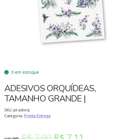
3 em estoque
ADESIVOS ORQUÍDEAS,
TAMANHO GRANDE |
SKU:
pt-adorq
Categoria:
Pronta Entrega
O
O
R$
7,90
R$
7,11