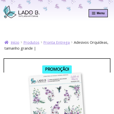
Pular
Pular
para
para
Menu
navegação
o
conteúdo
Início
Produtos
Pronta Entrega
Adesivos Orquídeas,
tamanho grande |
PROMOÇÃO!