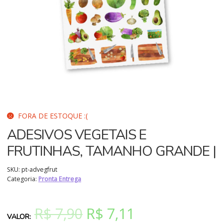
FORA DE ESTOQUE :(
ADESIVOS VEGETAIS E
FRUTINHAS, TAMANHO GRANDE |
SKU:
pt-advegfrut
Categoria:
Pronta Entrega
O
O
R$
7,90
R$
7,11