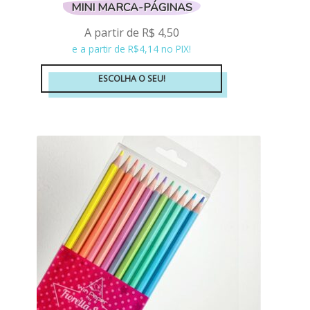
MINI MARCA-PÁGINAS
A partir de
R$
4,50
e a partir de R$4,14 no PIX!
ESCOLHA O SEU!
Este
produto
tem
várias
variantes.
As
opções
podem
ser
escolhidas
na
página
do
produto