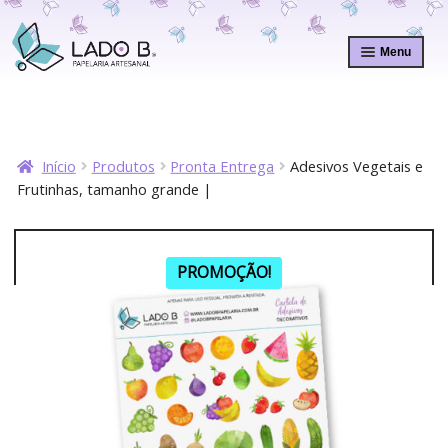
Pular
Pular
para
para
Menu
navegação
o
conteúdo
Início
Produtos
Pronta Entrega
Adesivos Vegetais e
Frutinhas, tamanho grande |
PROMOÇÃO!