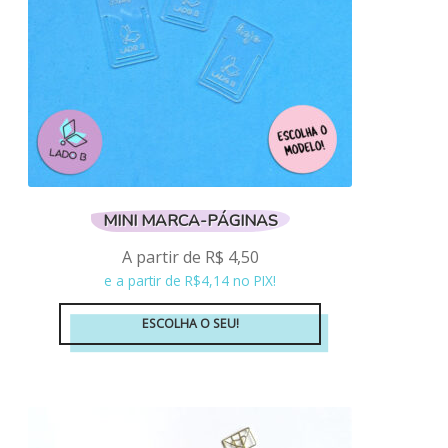
MINI MARCA-PÁGINAS
A partir de
R$
4,50
e a partir de R$4,14 no PIX!
ESCOLHA O SEU!
Este
produto
tem
várias
variantes.