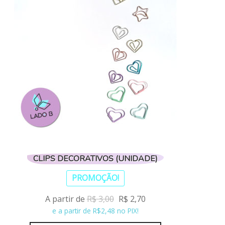
As
opções
podem
ser
escolhidas
na
página
do
produto
CLIPS DECORATIVOS (UNIDADE)
PROMOÇÃO!
A partir de
R$
3,00
R$
2,70
e a partir de R$2,48 no PIX!