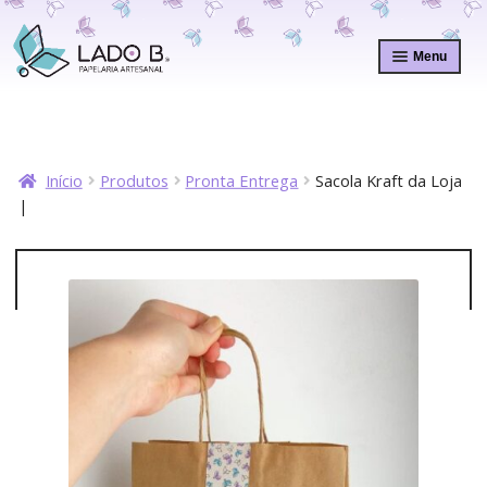
Pular
Pular
para
para
Menu
navegação
o
conteúdo
Início
Produtos
Pronta Entrega
Sacola Kraft da Loja
|