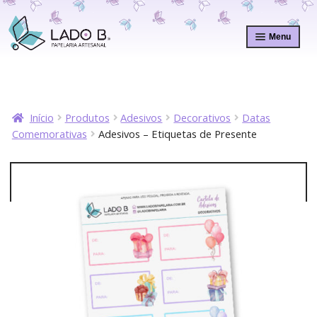
Pular
Pular
para
para
Menu
navegação
o
conteúdo
Início
Produtos
Adesivos
Decorativos
Datas
Comemorativas
Adesivos – Etiquetas de Presente