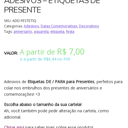
ADESIVOS – ETIQUETAS DE
PRESENTE
SKU:
ADD-FESTETIQ
Categorias:
Adesivos
,
Datas Comemorativas
,
Decorativos
Tags:
aniversario
,
aquarela
,
etiqueta
,
festa
R$
7,00
A partir de
e a partir de R$6,44 no PIX!
Adesivos de
Etiquetas DE / PARA para Presentes
, perfeitos para
colar nos embrulhos dos presentes de aniversários e
comemorações! <3
Escolha abaixo o tamanho da sua cartela!
Ah, você também pode pedir alteração na cartela, como
adicional.
Clique aqui
para saber mais sobre esse produto!