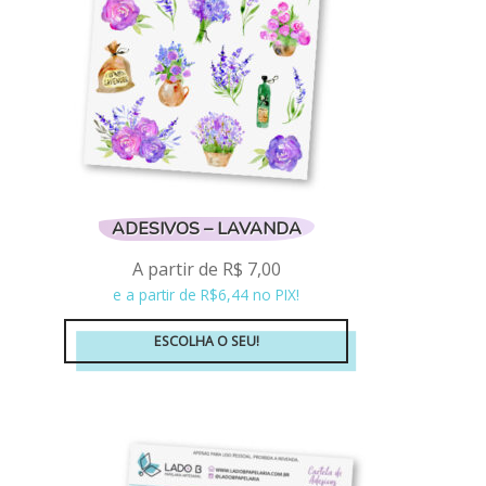
ADESIVOS – LAVANDA
A partir de
R$
7,00
e a partir de R$6,44 no PIX!
ESCOLHA O SEU!
Este
produto
tem
várias
variantes.