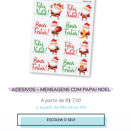
As
opções
podem
ser
escolhidas
na
página
do
produto
ADESIVOS – MENSAGENS COM PAPAI NOEL
A partir de
R$
7,00
e a partir de R$6,44 no PIX!
ESCOLHA O SEU!
Este