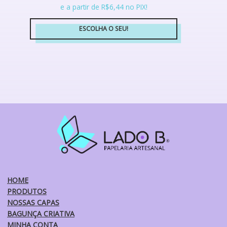
e a partir de R$6,44 no PIX!
ESCOLHA O SEU!
Este
produto
tem
várias
variantes.
As
opções
podem
ser
escolhidas
na
página
do
HOME
produto
PRODUTOS
NOSSAS CAPAS
BAGUNÇA CRIATIVA
MINHA CONTA