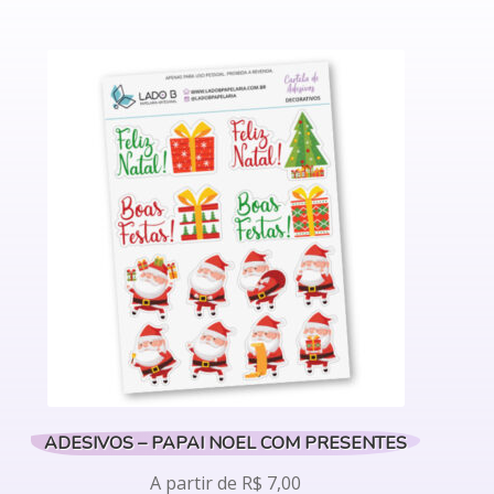
produto
tem
várias
variantes.
As
opções
podem
ser
escolhidas
na
página
do
produto
ADESIVOS – PAPAI NOEL COM PRESENTES
A partir de
R$
7,00