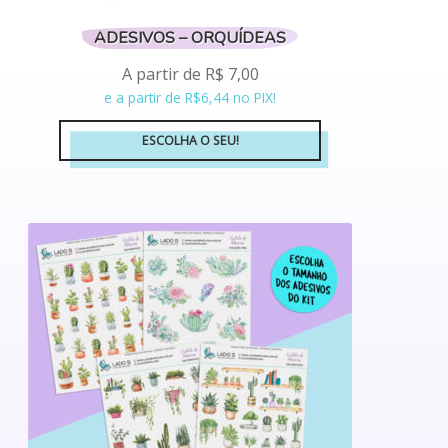
ADESIVOS – ORQUÍDEAS
A partir de
R$
7,00
e a partir de R$6,44 no PIX!
ESCOLHA O SEU!
Este
produto
tem
várias
variantes.
As
opções
podem
ser
escolhidas
na
página
do