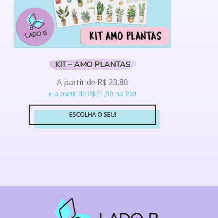
produto
KIT – AMO PLANTAS
A partir de
R$
23,80
e a partir de R$21,90 no PIX!
ESCOLHA O SEU!
Este
produto
tem
várias
variantes.
As
opções
podem
ser