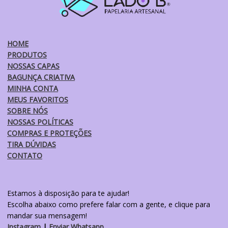
escolhidas
na
página
do
HOME
produto
PRODUTOS
NOSSAS CAPAS
BAGUNÇA CRIATIVA
MINHA CONTA
MEUS FAVORITOS
SOBRE NÓS
NOSSAS POLÍTICAS
COMPRAS E PROTEÇÕES
TIRA DÚVIDAS
CONTATO
Estamos à disposição para te ajudar!
Escolha abaixo como prefere falar com a gente, e clique para
mandar sua mensagem!
Instagram
|
Enviar Whatsapp