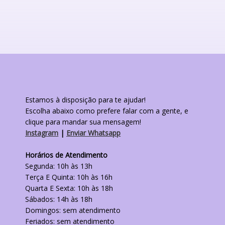
várias
variantes.
As
opções
podem
ser
escolhidas
na
página
do
Estamos à disposição para te ajudar!
produto
Escolha abaixo como prefere falar com a gente, e
clique para mandar sua mensagem!
Instagram
|
Enviar Whatsapp
Horários de Atendimento
Segunda: 10h às 13h
Terça E Quinta: 10h às 16h
Quarta E Sexta: 10h às 18h
Sábados: 14h às 18h
Domingos: sem atendimento
Feriados: sem atendimento