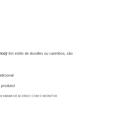
nco)
! Em estilo de doodles ou carimbos, são
dicional.
 produto!
EM VARIAR DE ACORDO COM O MONITOR.