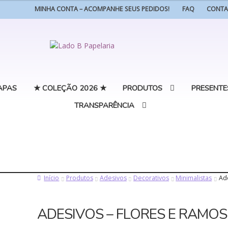
MINHA CONTA – ACOMPANHE SEUS PEDIDOS!
FAQ
CONT
Pular
Pular
para
para
navegação
o
conteúdo
APAS
★ COLEÇÃO 2026 ★
PRODUTOS
PRESENTE
TRANSPARÊNCIA
Início
Produtos
Adesivos
Decorativos
Minimalistas
Ade
ADESIVOS – FLORES E RAMOS