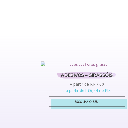
ADESIVOS – GIRASSÓIS
A partir de
R$
7,00
e a partir de R$6,44 no PIX!
ESCOLHA O SEU!
Este
produto
tem
várias