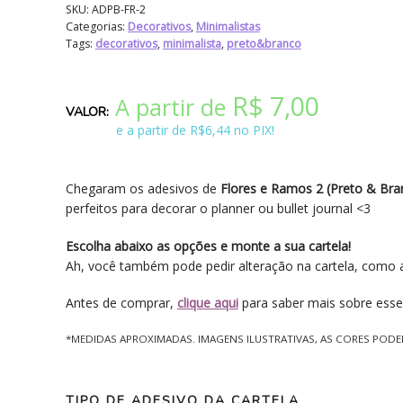
SKU:
ADPB-FR-2
Categorias:
Decorativos
,
Minimalistas
Tags:
decorativos
,
minimalista
,
preto&branco
R$
7,00
A partir de
e a partir de R$6,44 no PIX!
Chegaram os adesivos de
Flores e Ramos 2 (Preto & Bra
perfeitos para decorar o planner ou bullet journal <3
Escolha abaixo as opções e monte a sua cartela!
Ah, você também pode pedir alteração na cartela, como a
Antes de comprar,
clique aqui
para saber mais sobre esse
*MEDIDAS APROXIMADAS. IMAGENS ILUSTRATIVAS, AS CORES POD
TIPO DE ADESIVO DA CARTELA