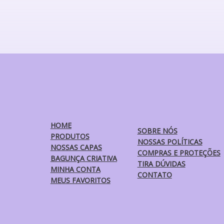
variantes.
As
opções
podem
ser
escolhidas
na
página
do
produto
HOME
SOBRE NÓS
PRODUTOS
NOSSAS POLÍTICAS
NOSSAS CAPAS
COMPRAS E PROTEÇÕES
BAGUNÇA CRIATIVA
TIRA DÚVIDAS
MINHA CONTA
CONTATO
MEUS FAVORITOS