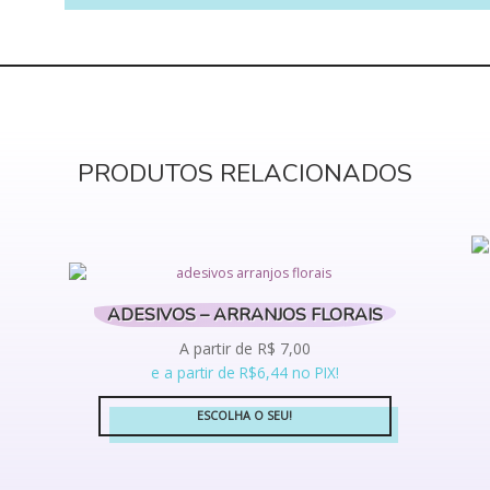
PRODUTOS RELACIONADOS
ADESIVOS – ARRANJOS FLORAIS
A partir de
R$
7,00
e a partir de R$6,44 no PIX!
ESCOLHA O SEU!
Este
produto
tem