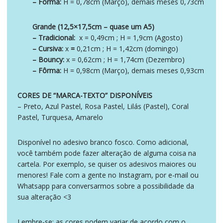
– Fôrma:
H = 0,78cm (Março), demais meses 0,73cm
Grande (12,5×17,5cm – quase um A5)
– Tradicional:
x = 0,49cm ; H = 1,9cm (Agosto)
– Cursiva:
x
=
0,21cm ; H = 1,42cm (domingo)
– Bouncy:
x = 0,62cm ; H = 1,74cm (Dezembro)
– Fôrma:
H = 0,98cm (Março), demais meses 0,93cm
CORES DE “MARCA-TEXTO” DISPONÍVEIS
– Preto, Azul Pastel, Rosa Pastel, Lilás (Pastel), Coral
Pastel, Turquesa, Amarelo
Disponível no adesivo branco fosco. Como adicional,
você também pode fazer alteração de alguma coisa na
cartela. Por exemplo, se quiser os adesivos maiores ou
menores! Fale com a gente no Instagram, por e-mail ou
Whatsapp para conversarmos sobre a possibilidade da
sua alteração <3
Lembre-se: as cores podem variar de acordo com o