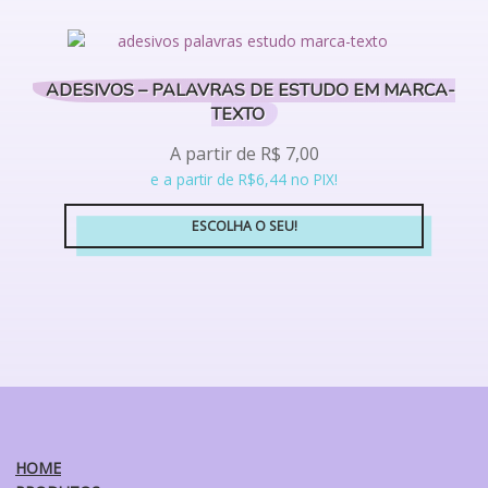
tem
produto
várias
variantes.
ADESIVOS – PALAVRAS DE ESTUDO EM MARCA-
As
TEXTO
opções
podem
A partir de
R$
7,00
ser
e a partir de R$6,44 no PIX!
escolhidas
na
ESCOLHA O SEU!
página
Este
do
produto
produto
tem
várias
variantes.
As
opções
podem
ser
HOME
escolhidas