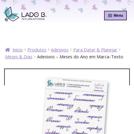
Pular
Pular
para
para
Menu
navegação
o
conteúdo
Início
Produtos
Adesivos
Para Datar & Planejar
Meses & Dias
Adesivos – Meses do Ano em Marca-Texto