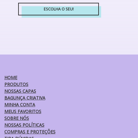
escolhidas
ESCOLHA O SEU!
na
Este
página
produto
do
tem
produto
várias
variantes.
As
opções
podem
ser
HOME
escolhidas
PRODUTOS
na
NOSSAS CAPAS
página
BAGUNÇA CRIATIVA
do
MINHA CONTA
produto
MEUS FAVORITOS
SOBRE NÓS
NOSSAS POLÍTICAS
COMPRAS E PROTEÇÕES