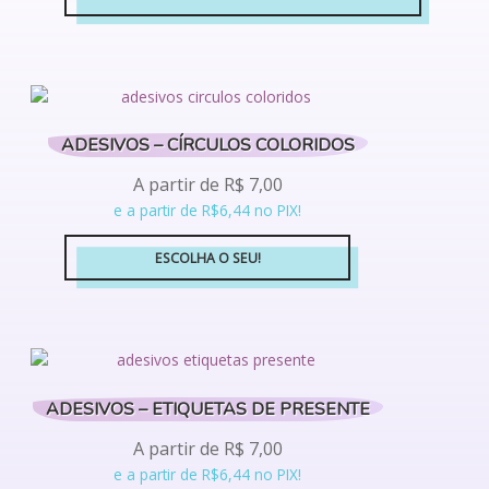
Este
produto
tem
várias
variantes.
ADESIVOS – CÍRCULOS COLORIDOS
As
opções
A partir de
R$
7,00
podem
e a partir de R$6,44 no PIX!
ser
escolhidas
ESCOLHA O SEU!
na
Este
página
produto
do
tem
produto
várias
variantes.
ADESIVOS – ETIQUETAS DE PRESENTE
As
opções
A partir de
R$
7,00
podem
e a partir de R$6,44 no PIX!
ser