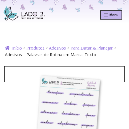
Pular
Pular
para
para
Menu
navegação
o
conteúdo
Início
Produtos
Adesivos
Para Datar & Planejar
Adesivos – Palavras de Rotina em Marca-Texto