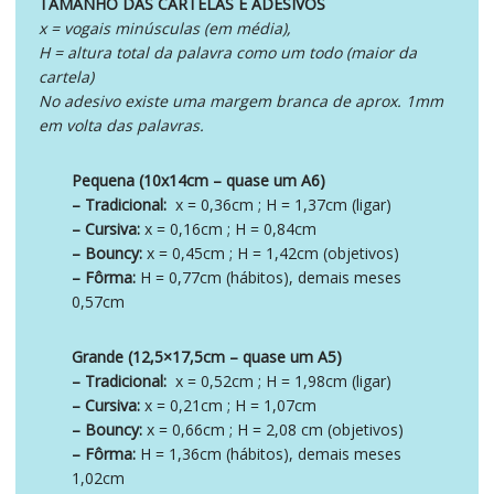
TAMANHO DAS CARTELAS E ADESIVOS
x = vogais minúsculas (em média),
H = altura total da palavra como um todo (maior da
cartela)
No adesivo existe uma margem branca de aprox. 1mm
em volta das palavras.
Pequena (10x14cm – quase um A6)
– Tradicional:
x = 0,36cm ; H = 1,37cm (ligar)
– Cursiva:
x = 0,16cm ; H = 0,84cm
– Bouncy:
x = 0,45cm ; H = 1,42cm (objetivos)
– Fôrma:
H = 0,77cm (hábitos), demais meses
0,57cm
Grande (12,5×17,5cm – quase um A5)
– Tradicional:
x = 0,52cm ; H = 1,98cm (ligar)
– Cursiva:
x = 0,21cm ; H = 1,07cm
– Bouncy:
x = 0,66cm ; H = 2,08 cm (objetivos)
– Fôrma:
H = 1,36cm (hábitos), demais meses
1,02cm