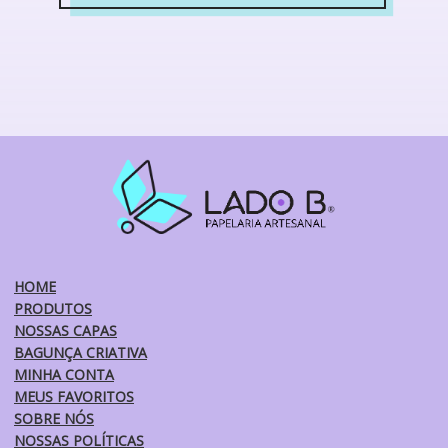
Este
produto
tem
várias
variantes.
As
opções
podem
ser
escolhidas
na
página
do
HOME
produto
PRODUTOS
NOSSAS CAPAS
BAGUNÇA CRIATIVA
MINHA CONTA
MEUS FAVORITOS
SOBRE NÓS
NOSSAS POLÍTICAS