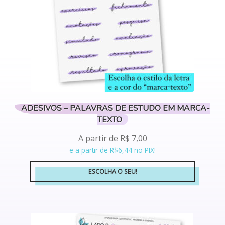
escolhidas
na
página
do
produto
ADESIVOS – PALAVRAS DE ESTUDO EM MARCA-
TEXTO
A partir de
R$
7,00
e a partir de R$6,44 no PIX!
ESCOLHA O SEU!
Este
produto
tem
várias