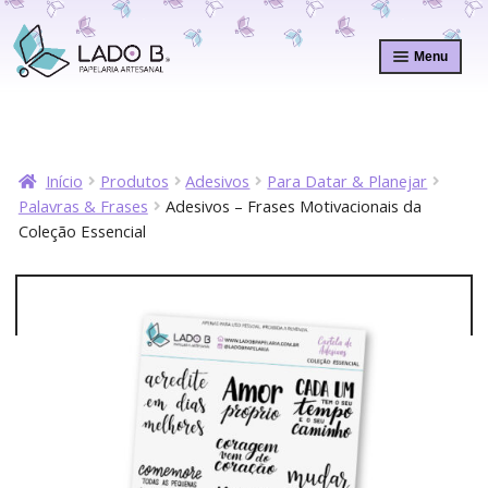
Pular
Pular
para
para
Menu
navegação
o
conteúdo
Início
Produtos
Adesivos
Para Datar & Planejar
Palavras & Frases
Adesivos – Frases Motivacionais da
Coleção Essencial