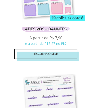
ADESIVOS – BANNERS
A partir de
R$
7,90
e a partir de R$7,27 no PIX!
ESCOLHA O SEU!
Este
produto
tem
várias
variantes.
As
opções
podem
ser