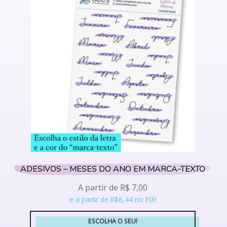
variantes.
As
opções
podem
ser
escolhidas
na
página
do
produto
ADESIVOS – MESES DO ANO EM MARCA-TEXTO
A partir de
R$
7,00
e a partir de R$6,44 no PIX!
ESCOLHA O SEU!