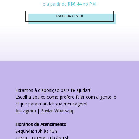
e a partir de R$6,44 no PIX!
ESCOLHA O SEU!
Este
produto
tem
várias
variantes.
As
opções
podem
ser
escolhidas
na
Estamos à disposição para te ajudar!
página
do
Escolha abaixo como prefere falar com a gente, e
produto
clique para mandar sua mensagem!
Instagram
|
Enviar Whatsapp
Horários de Atendimento
Segunda: 10h às 13h
Terça E Quinta: 10h às 16h