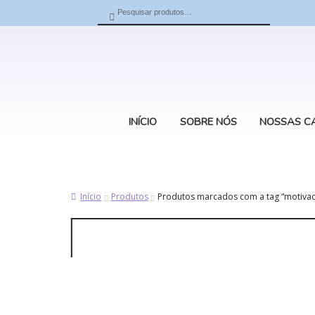
Pesquisar
Pesquisar
por:
INÍCIO
SOBRE NÓS
NOSSAS C
Início
Produtos
Produtos marcados com a tag “motivac