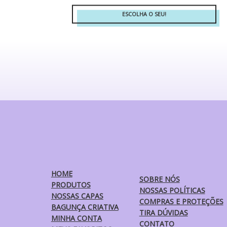
ESCOLHA O SEU!
Este
produto
tem
várias
variantes.
As
opções
podem
ser
escolhidas
na
página
do
produto
HOME
SOBRE NÓS
PRODUTOS
NOSSAS POLÍTICAS
NOSSAS CAPAS
COMPRAS E PROTEÇÕES
BAGUNÇA CRIATIVA
TIRA DÚVIDAS
MINHA CONTA
CONTATO