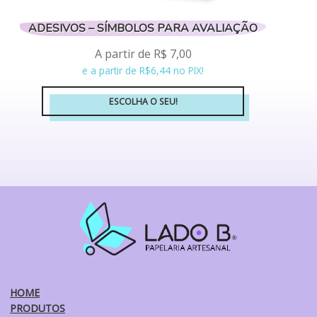
ADESIVOS – SÍMBOLOS PARA AVALIAÇÃO
A partir de
R$
7,00
e a partir de R$6,44 no PIX!
ESCOLHA O SEU!
Este
produto
tem
várias
variantes.
As
opções
podem
ser
escolhidas
na
HOME
página
PRODUTOS
do