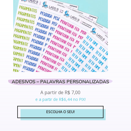
opções
podem
ser
escolhidas
na
página
do
produto
ADESIVOS – PALAVRAS PERSONALIZADAS
A partir de
R$
7,00
e a partir de R$6,44 no PIX!
ESCOLHA O SEU!
Este
produto