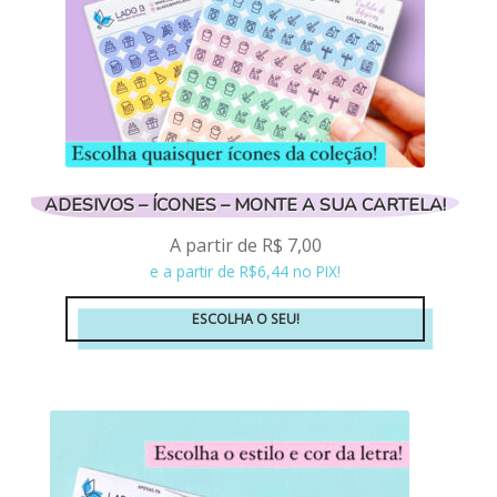
ADESIVOS – ÍCONES – MONTE A SUA CARTELA!
A partir de
R$
7,00
e a partir de R$6,44 no PIX!
ESCOLHA O SEU!
Este
produto
tem
várias
variantes.
As