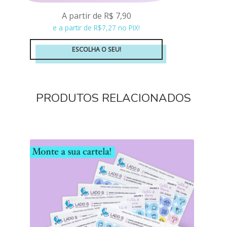
A partir de
R$
7,90
e a partir de R$7,27 no PIX!
ESCOLHA O SEU!
Este
produto
tem
PRODUTOS RELACIONADOS
várias
variantes.
As
opções
podem
ser
escolhidas
na
página
do
produto