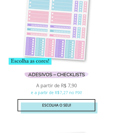
ADESIVOS – CHECKLISTS
A partir de
R$
7,90
e a partir de R$7,27 no PIX!
ESCOLHA O SEU!
Este
produto
tem