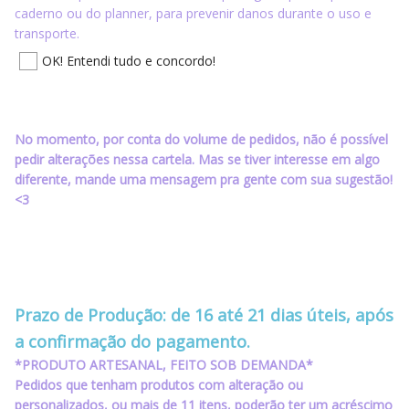
caderno ou do planner, para prevenir danos durante o uso e
transporte.
OK! Entendi tudo e concordo!
No momento, por conta do volume de pedidos, não é possível
pedir alterações nessa cartela. Mas se tiver interesse em algo
diferente, mande uma mensagem pra gente com sua sugestão!
<3
‪‪‪‪ ‪‪ ‪‪‪‪ ‪‪ ‪‪
‪‪‪‪ ‪‪ ‪‪‪‪ ‪‪ ‪‪
Prazo de Produção: de 16 até 21 dias úteis, após
a confirmação do pagamento.
*PRODUTO ARTESANAL, FEITO SOB DEMANDA*
Pedidos que tenham produtos com alteração ou
personalizados, ou mais de 11 itens, poderão ter um acréscimo