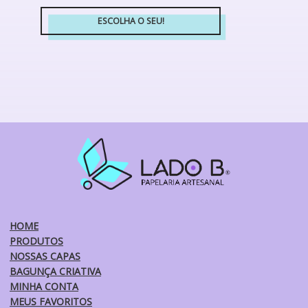
ESCOLHA O SEU!
Este
produto
tem
várias
variantes.
As
opções
podem
ser
escolhidas
na
página
do
HOME
produto
PRODUTOS
NOSSAS CAPAS
BAGUNÇA CRIATIVA
MINHA CONTA
MEUS FAVORITOS