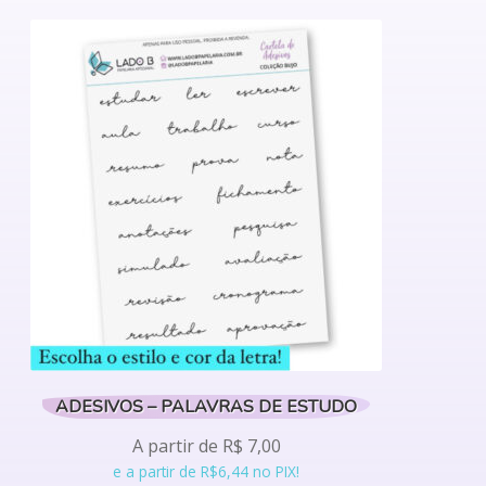
tem
várias
variantes.
As
opções
podem
ser
escolhidas
na
página
do
produto
ADESIVOS – PALAVRAS DE ESTUDO
A partir de
R$
7,00
e a partir de R$6,44 no PIX!