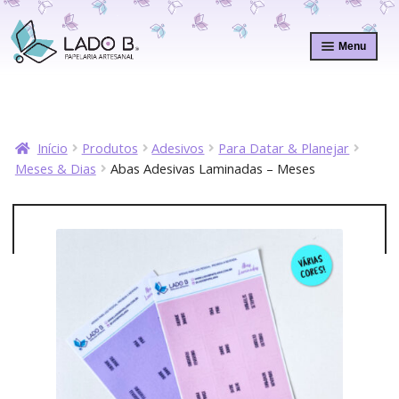
Pular
Pular
para
para
Menu
navegação
o
conteúdo
Início
Produtos
Adesivos
Para Datar & Planejar
Meses & Dias
Abas Adesivas Laminadas – Meses