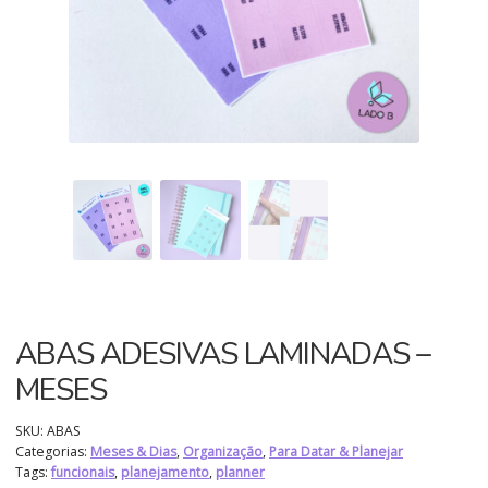
ABAS ADESIVAS LAMINADAS –
MESES
SKU:
ABAS
Categorias:
Meses & Dias
,
Organização
,
Para Datar & Planejar
Tags:
funcionais
,
planejamento
,
planner