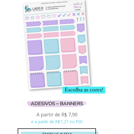
várias
variantes.
As
opções
podem
ser
escolhidas
na
página
do
produto
ADESIVOS – BANNERS
A partir de
R$
7,90
e a partir de R$7,27 no PIX!