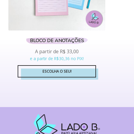
produto
BLOCO DE ANOTAÇÕES
A partir de
R$
33,00
e a partir de R$30,36 no PIX!
ESCOLHA O SEU!
Este
produto
tem
várias
variantes.
As
opções
podem
ser