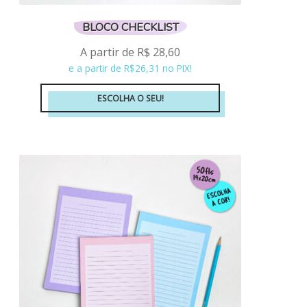
BLOCO CHECKLIST
A partir de
R$
28,60
e a partir de R$26,31 no PIX!
ESCOLHA O SEU!
Este
produto
tem
várias
variantes.
As
opções
podem
ser
escolhidas
na
página
do